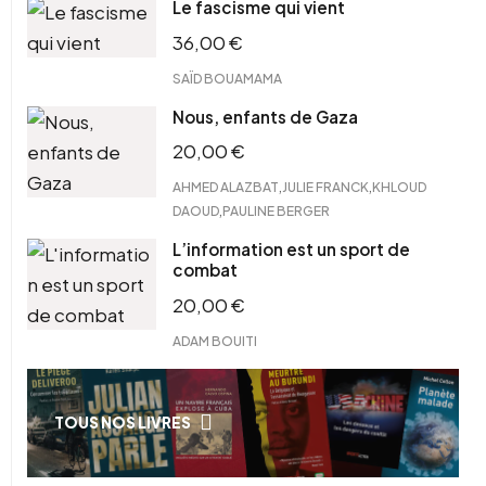
Le fascisme qui vient
36,00
€
SAÏD BOUAMAMA
Nous, enfants de Gaza
20,00
€
,
,
AHMED ALAZBAT
JULIE FRANCK
KHLOUD
,
DAOUD
PAULINE BERGER
L’information est un sport de
combat
20,00
€
ADAM BOUITI
TOUS NOS LIVRES