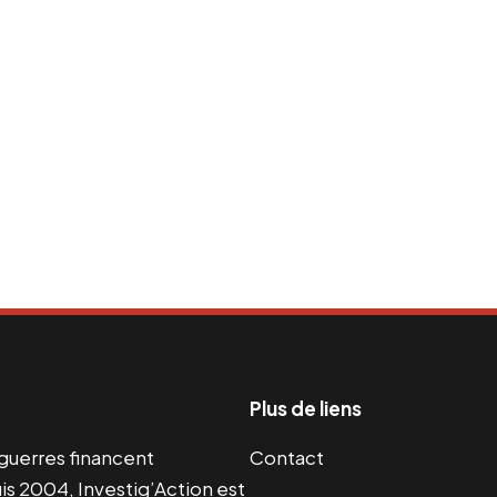
Plus de liens
s guerres financent
Contact
s 2004, Investig’Action est