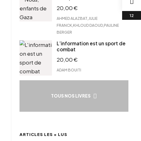
20,00
€
,
AHMED ALAZBAT
JULIE
,
,
FRANCK
KHLOUD DAOUD
PAULINE
BERGER
L’information est un sport de
combat
20,00
€
ADAM BOUITI
TOUS NOS LIVRES
ARTICLES LES + LUS