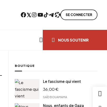
Facebook
Twitter
Instagram
YouTube
TikTok
Telegram
Lien
SE CONNECTER
Search everything...
NOUS SOUTENIR
BOUTIQUE
Le fascisme qui vient
36,00
€
SAÏD BOUAMAMA
Nous, enfants de Gaza