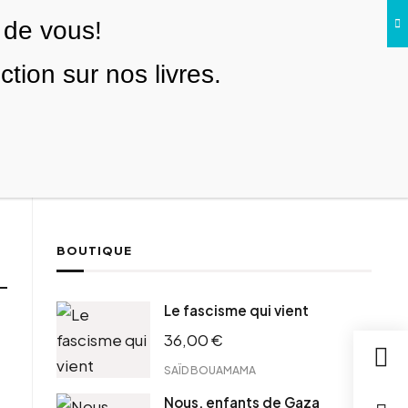
 de vous!
Facebook
Twitter
Instagram
YouTube
TikTok
Telegram
Lien
SE CONNECTER
ion sur nos livres.
Search everything...
NOUS SOUTENIR
BOUTIQUE
Le fascisme qui vient
36,00
€
SAÏD BOUAMAMA
Nous, enfants de Gaza