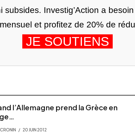
ni subsides. Investig’Action a besoin
ensuel et profitez de 20% de réduct
JE SOUTIENS
ITIONS
NOUS
AGENDA
nd l’Allemagne prend la Grèce en
age…
 CRONIN
20 JUIN 2012