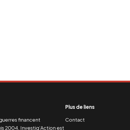
Plus de liens
s guerres financent
Contact
s 2004, Investig’Action est