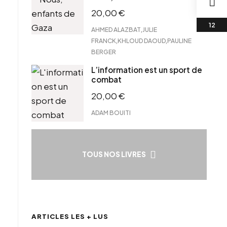
20,00
€
,
AHMED ALAZBAT
JULIE
,
,
FRANCK
KHLOUD DAOUD
PAULINE
BERGER
L’information est un sport de
combat
20,00
€
ADAM BOUITI
TOUS NOS LIVRES
ARTICLES LES + LUS