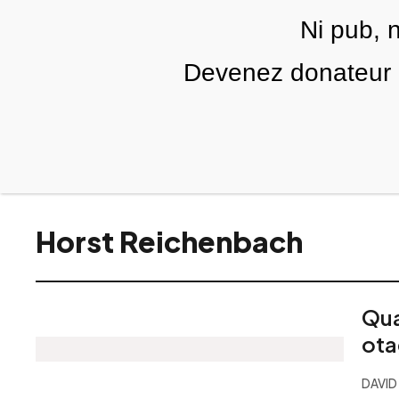
Skip to main content
Ni pub, 
Devenez donateur m
RUBRIQUES
TÉLÉ PALESTINE
VIDÉOS
ÉD
Horst Reichenbach
Qua
ot
DAVID