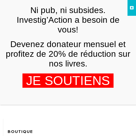
Skip to main content
Ni pub, ni subsides.
FR
Investig’Action a besoin de
vous!
Grand Remplacement
Devenez donateur mensuel et
profitez de 20% de réduction sur
nos livres.
Christchurch : D’Alain
JE SOUTIENS
Finkielkraut à Brenton Tarrant
OBSERVATOIRE DU NÉOCONSERVATISME
18 MARS 2019
BOUTIQUE