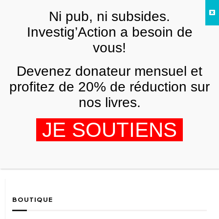
Skip to main content
Ni pub, ni subsides.
FR
Investig’Action a besoin de
vous!
Elliot Abrams
Devenez donateur mensuel et
profitez de 20% de réduction sur
nos livres.
De Trump à Macron, les grands
JE SOUTIENS
cimetières sous la « une »
THIERRY DERONNE
19 FÉVRIER 2019
BOUTIQUE