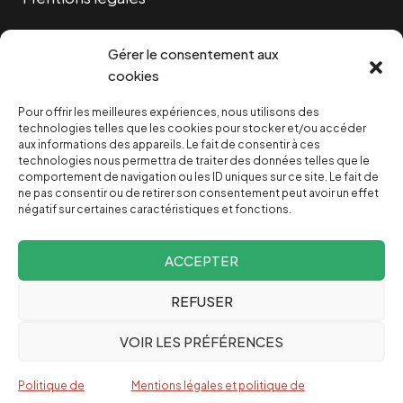
Cookies
Gérer le consentement aux
cookies
Pour offrir les meilleures expériences, nous utilisons des
NOUS SOUTENIR
technologies telles que les cookies pour stocker et/ou accéder
aux informations des appareils. Le fait de consentir à ces
technologies nous permettra de traiter des données telles que le
NOTRE NEWSLETTER
comportement de navigation ou les ID uniques sur ce site. Le fait de
ne pas consentir ou de retirer son consentement peut avoir un effet
négatif sur certaines caractéristiques et fonctions.
ACCEPTER
REFUSER
Depuis 2004, INVESTIG’ACTION /
Comprendre le monde
VOIR LES PRÉFÉRENCES
pour le changer
Espagnol
Politique de
Mentions légales et politique de
English