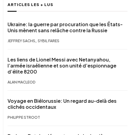
ARTICLES LES + LUS
Ukraine: la guerre par procuration que les États-
Unis mènent sans relâche contre la Russie
,
JEFFREY SACHS
SYBIL FARES
Les liens de Lionel Messi avec Netanyahou,
l’armée israélienne et son unité d’espionnage
d’élite 8200
ALAN MACLEOD
Voyage en Biélorussie: Un regard au-delà des
clichés occidentaux
PHILIPPE STROOT