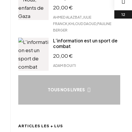
20,00
€
,
AHMED ALAZBAT
JULIE
,
,
FRANCK
KHLOUD DAOUD
PAULINE
BERGER
L’information est un sport de
combat
20,00
€
ADAM BOUITI
TOUS NOS LIVRES
ARTICLES LES + LUS