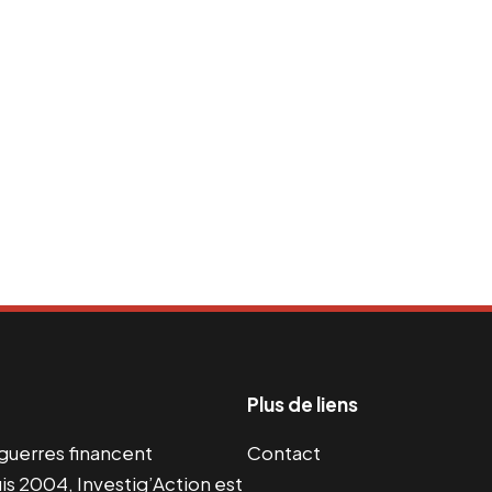
Plus de liens
s guerres financent
Contact
s 2004, Investig’Action est