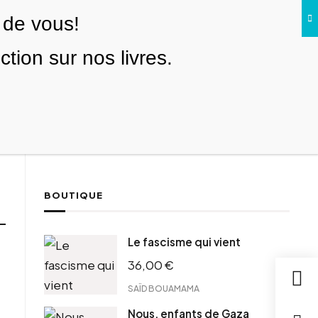
 de vous!
Facebook
Twitter
Instagram
YouTube
TikTok
Telegram
Lien
SE CONNECTER
ion sur nos livres.
Search everything...
NOUS SOUTENIR
BOUTIQUE
Le fascisme qui vient
36,00
€
SAÏD BOUAMAMA
Nous, enfants de Gaza