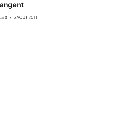
angent
LE 8
3 AOÛT 2011