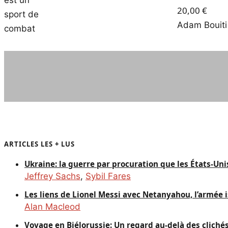
20,00
€
Adam Bouiti
ARTICLES LES + LUS
Ukraine: la guerre par procuration que les États-Un
Jeffrey Sachs
,
Sybil Fares
Les liens de Lionel Messi avec Netanyahou, l’armée i
Alan Macleod
Voyage en Biélorussie: Un regard au-delà des cliché