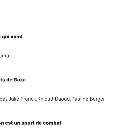
 qui vient
mama
ts de Gaza
bat
,
Julie Franck
,
Khloud Daoud
,
Pauline Berger
on est un sport de combat