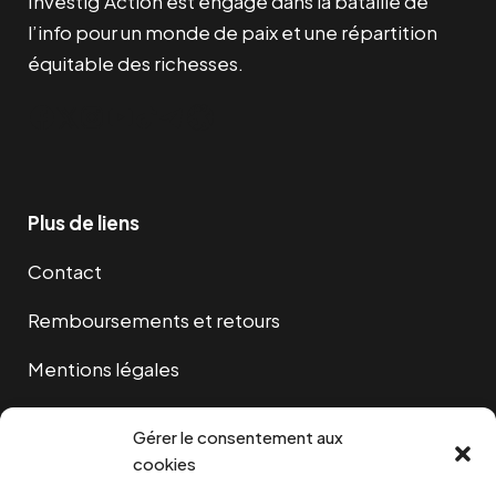
Investig’Action est engagé dans la bataille de
l’info pour un monde de paix et une répartition
équitable des richesses.
Facebook
Twitter
Instagram
YouTube
TikTok
Telegram
Lien
Plus de liens
Contact
Remboursements et retours
Mentions légales
Cookies
Gérer le consentement aux
cookies