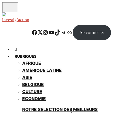
Skip
to
main
content
Facebook
Twitter
Instagram
YouTube
TikTok
Telegram
Lien
Se connecter
RUBRIQUES
AFRIQUE
AMÉRIQUE LATINE
ASIE
BELGIQUE
CULTURE
ECONOMIE
NOTRE SÉLECTION DES MEILLEURS