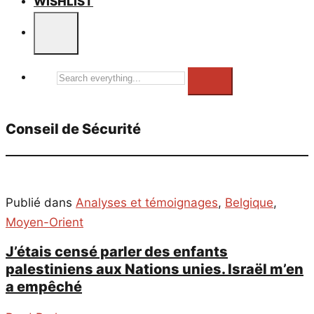
WISHLIST
Search
everything...
Conseil de Sécurité
Publié dans
Analyses et témoignages
,
Belgique
,
Moyen-Orient
J’étais censé parler des enfants
palestiniens aux Nations unies. Israël m’en
a empêché