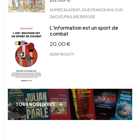
,
,
AHMED ALAZBAT
JULIE FRANCK
KHLOUD
,
DAOUD
PAULINE BERGER
L’information est un sport de
combat
20,00
€
ADAM BOUITI
TOUS NOS LIVRES