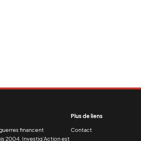
Plus de liens
s guerres financent
Contact
s 2004, Investig’Action est