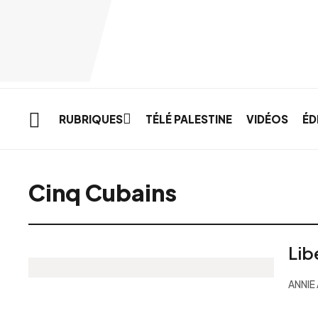
Skip to main content
RUBRIQUES
TÉLÉ PALESTINE
VIDÉOS
ÉD
Cinq Cubains
Lib
ANNIE