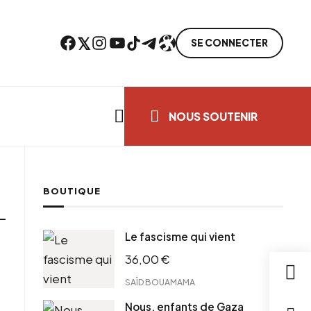
Facebook
Twitter
Instagram
YouTube
TikTok
Telegram
Lien
SE CONNECTER
Search everything...
NOUS SOUTENIR
BOUTIQUE
Le fascisme qui vient
36,00
€
SAÏD BOUAMAMA
Nous, enfants de Gaza