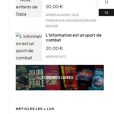
20,00
€
,
AHMED ALAZBAT
JULIE
,
,
FRANCK
KHLOUD DAOUD
PAULINE
BERGER
L’information est un sport de
combat
20,00
€
ADAM BOUITI
TOUS NOS LIVRES
ARTICLES LES + LUS