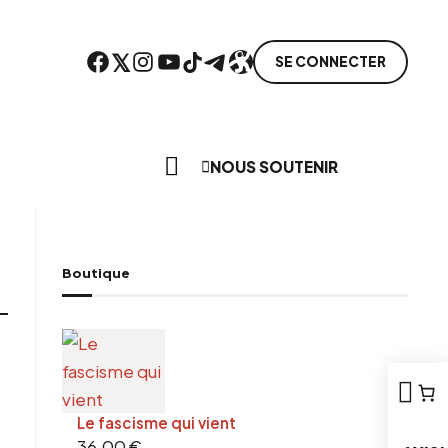
Facebook
Twitter
Instagram
YouTube
TikTok
Telegram
Lien
SE CONNECTER
Search everything...
NOUS SOUTENIR
Boutique
Le fascisme qui vient
36,00
€