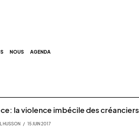
NS
NOUS
AGENDA
ce: la violence imbécile des créanciers
L HUSSON
15 JUIN 2017