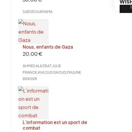
WISH
SAÏD BOUAMAMA
Nous, enfants de Gaza
20,00
€
,
AHMED ALAZBAT
JULIE
,
,
FRANCK
KHLOUD DAOUD
PAULINE
BERGER
L’information est un sport de
combat