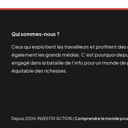
Qui sommes-nous ?
Ceux qui exploitent les travailleurs et profitent de
également les grands médias. C’est pourquoi depui
engagé dans la bataille de l’info pour un monde de 
équitable des richesses.
Facebook
Twitter
Instagram
YouTube
TikTok
Telegram
Lien
Depuis 2004, INVESTIG’ACTION /
Comprendre le monde pour