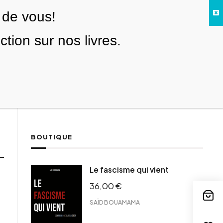
 de vous!
Facebook
Twitter
Instagram
YouTube
TikTok
Telegram
Lien
SE CONNECTER
ion sur nos livres.
Search everything...
NOUS SOUTENIR
BOUTIQUE
Le fascisme qui vient
36,00
€
SAÏD BOUAMAMA