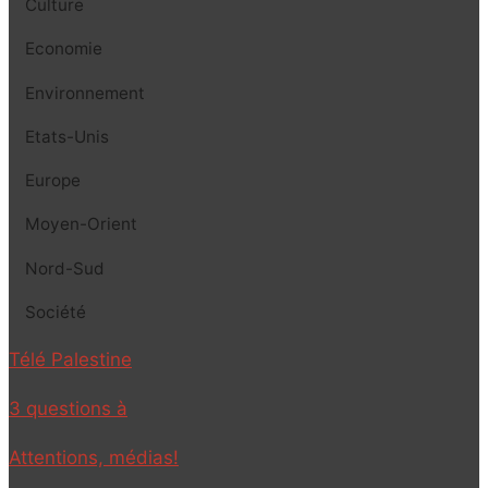
Culture
Economie
Environnement
Etats-Unis
Europe
Moyen-Orient
Nord-Sud
Société
Télé Palestine
3 questions à
Attentions, médias!