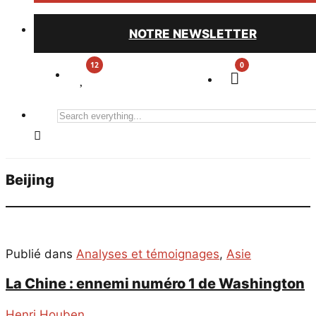
NOTRE NEWSLETTER
0
Search
everything...
Beijing
Publié dans
Analyses et témoignages
,
Asie
La Chine : ennemi numéro 1 de Washington
Henri Houben