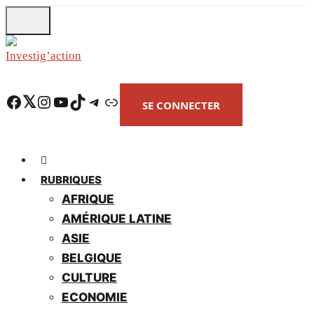
Skip
to
main
content
Facebook
Twitter
Instagram
YouTube
TikTok
Telegram
Lien
SE CONNECTER
RUBRIQUES
AFRIQUE
AMÉRIQUE LATINE
ASIE
BELGIQUE
CULTURE
ECONOMIE