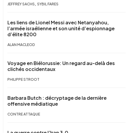
,
JEFFREY SACHS
SYBIL FARES
Les liens de Lionel Messi avec Netanyahou,
l’armée israélienne et son unité d’espionnage
d’élite 8200
ALAN MACLEOD
Voyage en Biélorussie: Un regard au-delà des
clichés occidentaux
PHILIPPE STROOT
Barbara Butch : décryptage de la dernière
offensive médiatique
CONTRE ATTAQUE
La guerre contre l’Iran 3.0