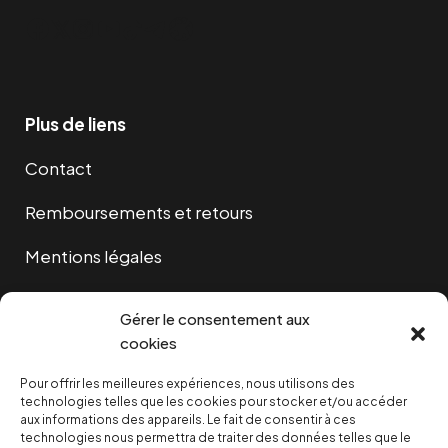
Facebook
Twitter
Instagram
YouTube
TikTok
Telegram
Lien
Plus de liens
Contact
Remboursements et retours
Mentions légales
Cookies
Gérer le consentement aux
cookies
Pour offrir les meilleures expériences, nous utilisons des
NOUS SOUTENIR
technologies telles que les cookies pour stocker et/ou accéder
aux informations des appareils. Le fait de consentir à ces
technologies nous permettra de traiter des données telles que le