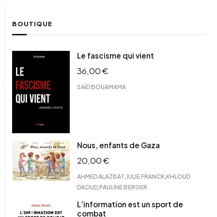
BOUTIQUE
Le fascisme qui vient
36,00
€
SAÏD BOUAMAMA
Nous, enfants de Gaza
20,00
€
,
,
AHMED ALAZBAT
JULIE FRANCK
KHLOUD
,
DAOUD
PAULINE BERGER
L’information est un sport de
combat