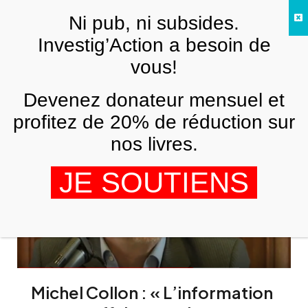
Skip to main content
Ni pub, ni subsides.
FR
Investig’Action a besoin de
vous!
appel Michel Collon
Devenez donateur mensuel et
profitez de 20% de réduction sur
nos livres.
JE SOUTIENS
Michel Collon : « L’information