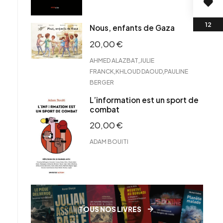
Nous, enfants de Gaza
20,00
€
,
AHMED ALAZBAT
JULIE
,
,
FRANCK
KHLOUD DAOUD
PAULINE
BERGER
L’information est un sport de
combat
20,00
€
ADAM BOUITI
TOUS NOS LIVRES