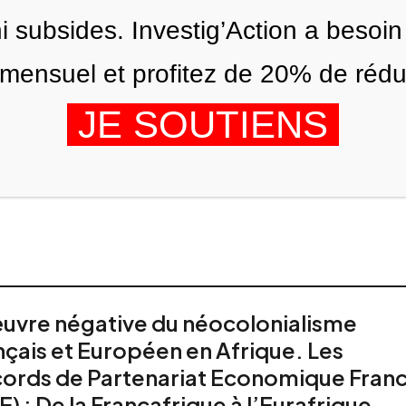
ni subsides. Investig’Action a besoin
ensuel et profitez de 20% de réduct
JE SOUTIENS
ÉDITIONS
NOUS
AGENDA
uvre négative du néocolonialisme
nçais et Européen en Afrique. Les
ords de Partenariat Economique Fran
E) : De la Françafrique à l’Eurafrique