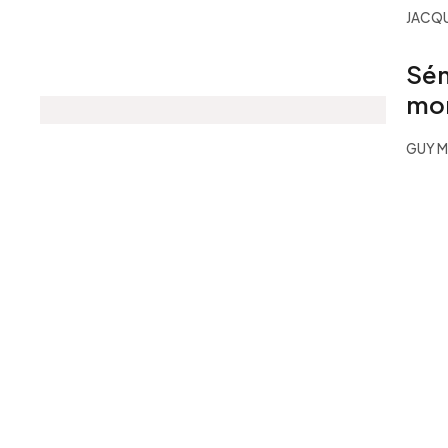
JACQ
Sén
mort
GUY M