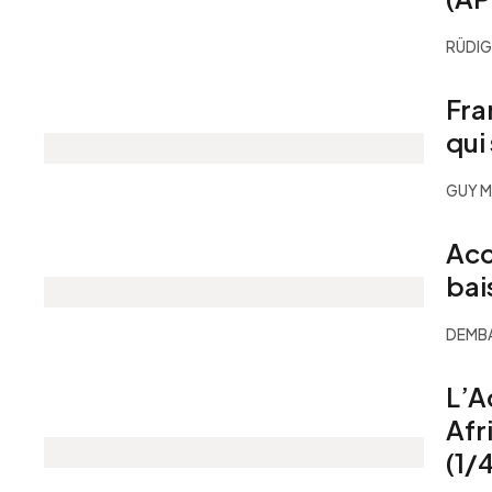
RÜDIG
Fra
qui
GUY M
Acc
bai
DEMB
L’A
Afr
(1/