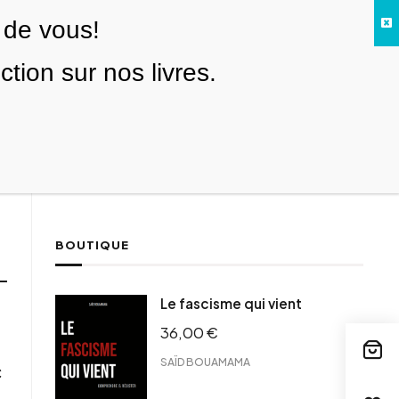
 de vous!
Facebook
Twitter
Instagram
YouTube
TikTok
Telegram
Lien
SE CONNECTER
ion sur nos livres.
Search everything...
NOUS SOUTENIR
BOUTIQUE
Le fascisme qui vient
36,00
€
SAÏD BOUAMAMA
c