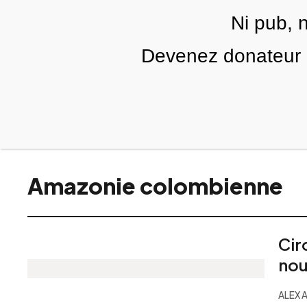
Skip to main content
Ni pub, 
FR
Devenez donateur m
RUBRIQUES
TÉLÉ PALESTINE
VIDÉOS
Amazonie colombienne
Cir
nou
ALEX 