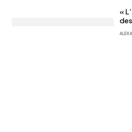
« L
des
ALEX 