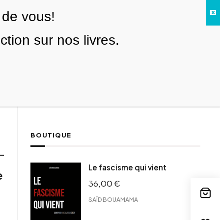
 de vous!
Facebook
Twitter
Instagram
YouTube
TikTok
Telegram
Lien
SE CONNECTER
ion sur nos livres.
Search everything...
NOUS SOUTENIR
BOUTIQUE
Le fascisme qui vient
e
36,00
€
SAÏD BOUAMAMA