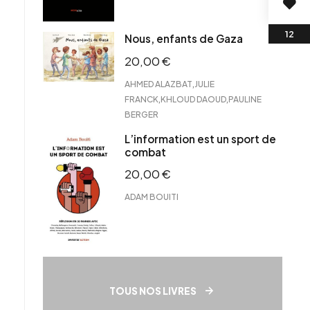
Nous, enfants de Gaza
20,00
€
,
AHMED ALAZBAT
JULIE
,
,
FRANCK
KHLOUD DAOUD
PAULINE
BERGER
L’information est un sport de
combat
20,00
€
ADAM BOUITI
TOUS NOS LIVRES