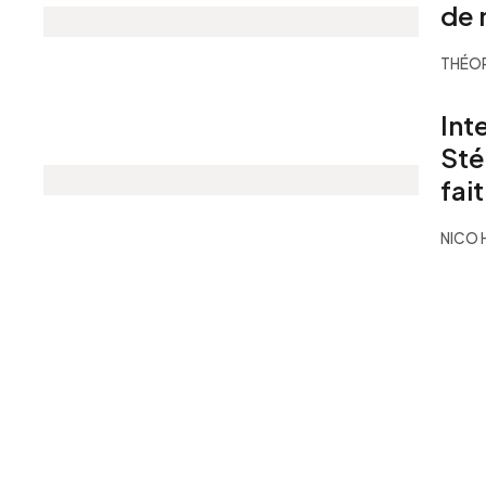
de 
THÉO
Int
Sté
fai
NICO 