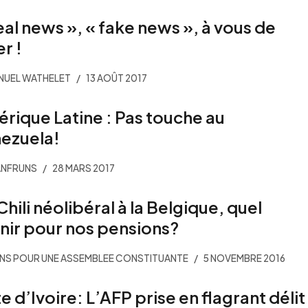
eal news », « fake news », à vous de
r !
NUEL WATHELET
13 AOÛT 2017
rique Latine : Pas touche au
ezuela!
ANFRUNS
28 MARS 2017
Chili néolibéral à la Belgique, quel
nir pour nos pensions?
ENS POUR UNE ASSEMBLEE CONSTITUANTE
5 NOVEMBRE 2016
e d’Ivoire: L’AFP prise en flagrant délit