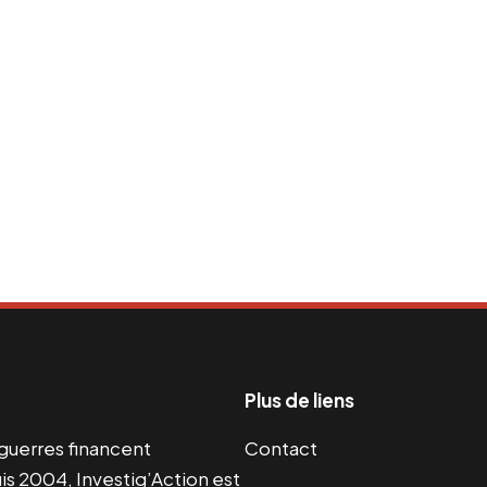
Plus de liens
s guerres financent
Contact
s 2004, Investig’Action est