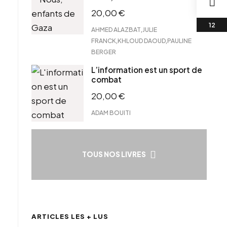
20,00
€
,
AHMED ALAZBAT
JULIE
,
,
FRANCK
KHLOUD DAOUD
PAULINE
BERGER
L’information est un sport de
combat
20,00
€
ADAM BOUITI
TOUS NOS LIVRES
ARTICLES LES + LUS