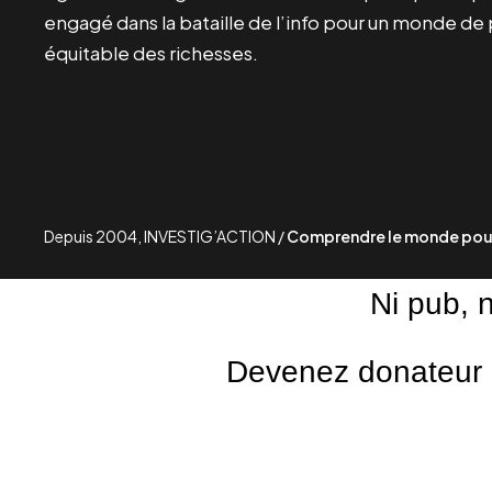
engagé dans la bataille de l’info pour un monde de 
équitable des richesses.
Facebook
Twitter
Instagram
YouTube
TikTok
Telegram
Lien
Depuis 2004, INVESTIG’ACTION /
Comprendre le monde pour
Ni pub, 
Devenez donateur m