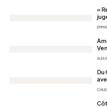
« R
juge
EMMA
Amé
Ven
ALEX 
Du 
ave
CHILI
Côt