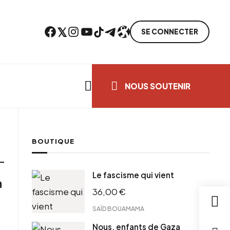
Facebook
Twitter
Instagram
YouTube
TikTok
Telegram
Lien
SE CONNECTER
Search everything...
NOUS SOUTENIR
BOUTIQUE
Le fascisme qui vient
n
36,00
€
SAÏD BOUAMAMA
Nous, enfants de Gaza