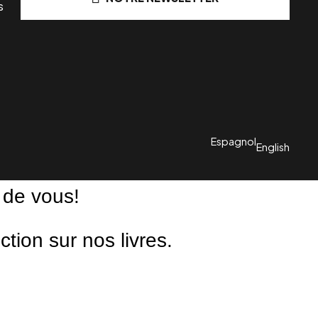
s
Espagnol
English
 de vous!
ion sur nos livres.