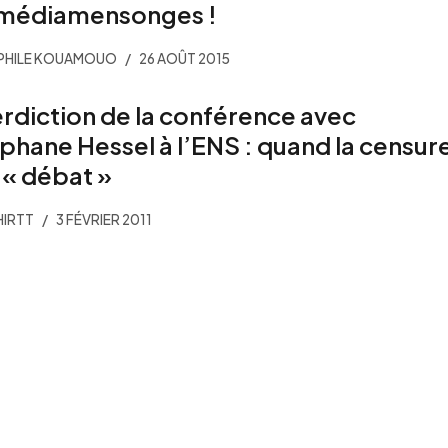
médiamensonges !
PHILE KOUAMOUO
26 AOÛT 2015
erdiction de la conférence avec
phane Hessel à l’ENS : quand la censur
t « débat »
HIRTT
3 FÉVRIER 2011