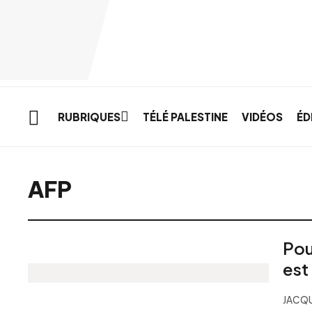
Skip to main content
RUBRIQUES
TÉLÉ PALESTINE
VIDÉOS
ÉD
AFP
Pou
est
JACQ