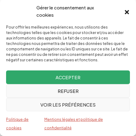
Gérer le consentement aux
cookies
Cela dit, dans le dossier libyen, les motivations de
la spectaculaire intervention atlantique sont
Pour offrir les meilleures expériences, nous utilisons des
technologies telles que les cookies pour stocker et/ou accéder
claires et limpides : si la France entretenait
aux informations des appareils. Le fait de consentir à ces
technologies nous permettra de traiter des données telles que le
d’excellentes relations avec Ben Ali (ce pourquoi
comportement de navigation ou les ID uniques sur ce site. Le fait de
elle l’a soutenu jusqu’au bout), en revanche,
ne pas consentir ou de retirer son consentement peut avoir un effet
négatif sur certaines caractéristiques et fonctions.
Mouammar Kadhafi constituait plutôt un
problème. Il avait imposé aux sociétés
ACCEPTER
pétrolières et gazières des contrats
REFUSER
d’exploitation drastiques, qui réservaient à l’État
libyen une part non négligeable des dividendes,
VOIR LES PRÉFÉRENCES
lesquelles étaient en grande partie redistribuées
à la population sous forme d’aide sociale
Politique de
Mentions légales et politique de
(médecine gratuite, scolarisation, énergie aussi,
cookies
confidentialité