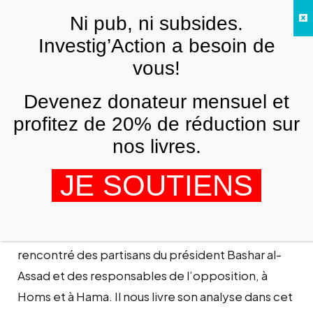
Skip to main content
Ni pub, ni subsides.
FR
Investig’Action a besoin de
vous!
ANALYSES ET TÉMOIGNAGES
Devenez donateur mensuel et
Syrie : « Nous sommes la Révolution ! »
profitez de 20% de réduction sur
PIERRE PICCININ
19 JANVIER 2012
nos livres.
JE SOUTIENS
Présent en Syrie, en décembre et janvier, pour un
second séjour d’observation, Pierre Piccinin y a
rencontré des partisans du président Bashar al-
Assad et des responsables de l’opposition, à
Homs et à Hama. Il nous livre son analyse dans cet