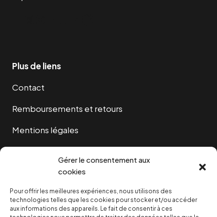
Facebook
Twitter
Instagram
YouTube
TikTok
Telegram
Lien
Plus de liens
Contact
Remboursements et retours
Mentions légales
Cookies
Gérer le consentement aux
cookies
Pour offrir les meilleures expériences, nous utilisons des
NOUS SOUTENIR
technologies telles que les cookies pour stocker et/ou accéder
aux informations des appareils. Le fait de consentir à ces