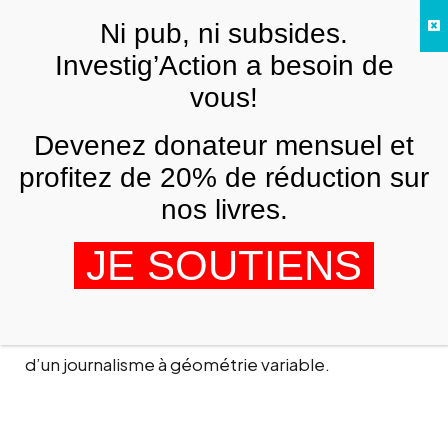
Skip to main content
Ni pub, ni subsides.
FR
Investig’Action a besoin de
vous!
ANALYSES ET TÉMOIGNAGES
Devenez donateur mensuel et
Syrie : autant en emporte le vent…
profitez de 20% de réduction sur
PIERRE PICCININ
23 NOVEMBRE 2011
nos livres.
JE SOUTIENS
Guerre de l’information, propagande et média-
mensonges : la Syrie est plus que jamais le terrain
d’un journalisme à géométrie variable.