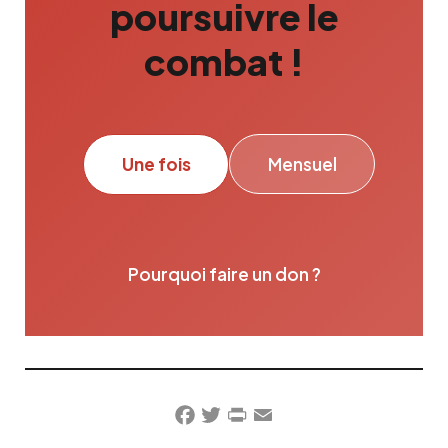
poursuivre le
combat !
Une fois
Mensuel
Pourquoi faire un don ?
Facebook
Twitter
PrintFriendly
Email