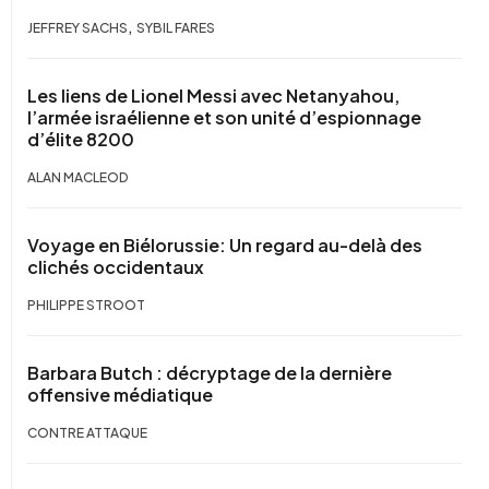
,
JEFFREY SACHS
SYBIL FARES
Les liens de Lionel Messi avec Netanyahou,
l’armée israélienne et son unité d’espionnage
d’élite 8200
ALAN MACLEOD
Voyage en Biélorussie: Un regard au-delà des
clichés occidentaux
PHILIPPE STROOT
Barbara Butch : décryptage de la dernière
offensive médiatique
CONTRE ATTAQUE