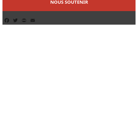
NOUS SOUTENIR
Facebook
Twitter
PrintFriendly
Email