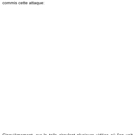
commis cette attaque:
Cinquièmement, sur la toile circulent plusieurs vidéos où l'on voit