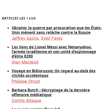
ARTICLES LES + LUS
Ukraine: la guerre par procuration que les États-
Unis mènent sans relâche contre la Russie
Jeffrey Sachs
,
Sybil Fares
Les liens de Lionel Messi avec Netanyahou,
l’armée israélienne et son unité d’espionnage
d’élite 8200
Alan Macleod
Voyage en Biélorussie: Un regard au-delà des
clichés occidentaux
Philippe Stroot
Barbara Butch : décryptage de la dernière
offensive médiatique
Contre Attaque