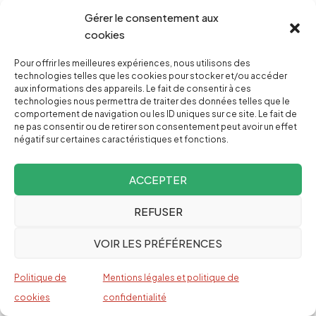
prétendre que les autorités américaines ne
Gérer le consentement aux
cookies
poursuivent pas le journalisme de Julian Assange,
mais plutôt une publication étroitement limitée
Pour offrir les meilleures expériences, nous utilisons des
technologies telles que les cookies pour stocker et/ou accéder
de documents non censurés qui, selon elles,
aux informations des appareils. Le fait de consentir à ces
mettent en danger les sources et les
technologies nous permettra de traiter des données telles que le
comportement de navigation ou les ID uniques sur ce site. Le fait de
informateurs américains. Tout d’abord, ce n’est
ne pas consentir ou de retirer son consentement peut avoir un effet
négatif sur certaines caractéristiques et fonctions.
pas vrai : tout journaliste digne de ce nom peut
vérifier l’acte d’accusation qui le remplace et se
ACCEPTER
rendre compte que les autorités américaines le
poursuivent pour des activités purement
REFUSER
journalistiques, comme la réception et
VOIR LES PRÉFÉRENCES
l’obtention de documents classifiés comme les
câbles, les dossiers de Guantanamo et les règles
Politique de
Mentions légales et politique de
d’engagement en Irak.
cookies
confidentialité