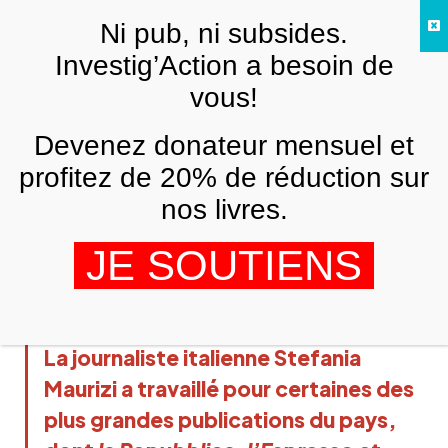
Skip to main content
Ni pub, ni subsides.
FR
Investig’Action a besoin de
vous!
ANALYSES ET TÉMOIGNAGES
Devenez donateur mensuel et
Stefania Maurizi: « C’est un incroyable
échec du journalisme »
profitez de 20% de réduction sur
nos livres.
,
JOHN BROWN
NADJA VANCAUWENBERGHE
22 OCTOBRE 2020
JE SOUTIENS
La journaliste italienne Stefania
Maurizi a travaillé pour certaines des
plus grandes publications du pays,