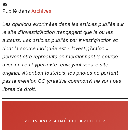
PrintFriendly
Email
Publié dans
Archives
Les opinions exprimées dans les articles publiés sur
le site d’Investig’Action n’engagent que le ou les
auteurs. Les articles publiés par Investig’Action et
dont la source indiquée est « Investig’Action »
peuvent être reproduits en mentionnant la source
avec un lien hypertexte renvoyant vers le site
original.
Attention toutefois, les photos ne portant
pas la mention CC (creative commons) ne sont pas
libres de droit.
VOUS AVEZ AIMÉ CET ARTICLE ?