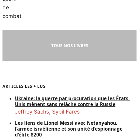
TOUS NOS LIVRES
ARTICLES LES + LUS
Ukraine: la guerre par procuration que les États-
Unis mènent sans relâche contre la Russie
Jeffrey Sachs
,
Sybil Fares
Les liens de Lionel Messi avec Netanyahou,
l’armée israélienne et son unité d’espionnage
d’élite 8200