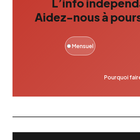
L’info indépenda
Aidez-nous à pours
Mensuel
Pourquoi fair