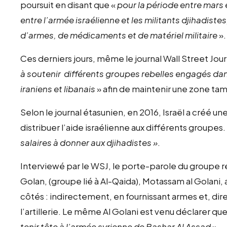
poursuit en disant que «
pour la période entre mars 
entre l’armée israélienne et les militants djihadiste
d’armes, de médicaments et de matériel militaire
».
Ces derniers jours, même le journal Wall Street Jou
à soutenir différents groupes rebelles engagés dans 
iraniens et libanais
» afin de maintenir une zone tam
Selon le journal étasunien, en 2016, Israël a créé un
distribuer l’aide israélienne aux différents groupes.
salaires à donner aux djihadistes »
.
Interviewé par le WSJ, le porte-parole du groupe re
Golan, (groupe lié à Al-Qaida), Motassam al Golani,
côtés : indirectement, en fournissant armes et, dir
l’artillerie. Le même Al Golani est venu déclarer qu
tenir tête à l’armée syrienne de Bashar Al Assad
».