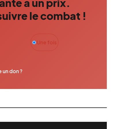
nte a un prix.
uivre le combat !
Une fois
e un don ?