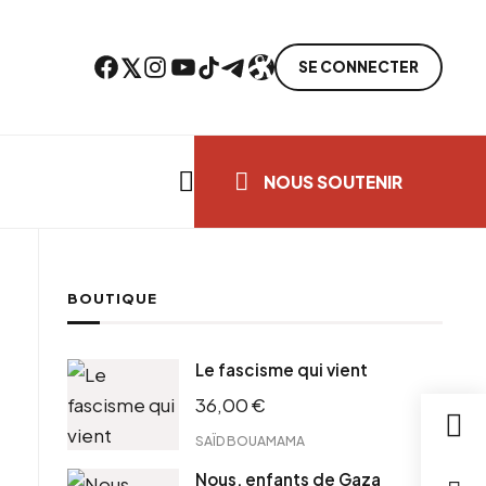
Facebook
Twitter
Instagram
YouTube
TikTok
Telegram
Lien
SE CONNECTER
Search everything...
NOUS SOUTENIR
BOUTIQUE
ebook
Le fascisme qui vient
tter
36,00
€
tFriendly
il
SAÏD BOUAMAMA
Nous, enfants de Gaza