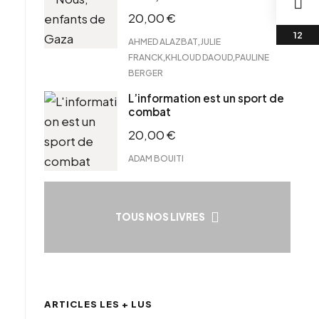
20,00
€
,
AHMED ALAZBAT
JULIE
,
,
FRANCK
KHLOUD DAOUD
PAULINE
BERGER
L’information est un sport de
combat
20,00
€
ADAM BOUITI
TOUS NOS LIVRES
ARTICLES LES + LUS