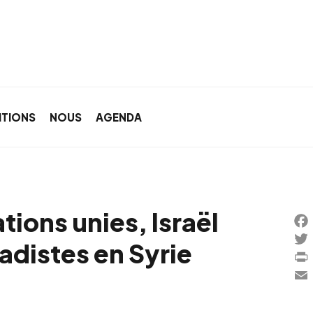
ITIONS
NOUS
AGENDA
tions unies, Israël
Fac
hadistes en Syrie
Twi
Prin
Ema