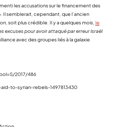
enti les accusations sur le financement des
». Il semblerait, cependant, que l’ancien
on, soit plus crédible. Il y a quelques mois,
le
es excuses pour avoir attaqué par erreur Israël
liance avec des groupes liés à la galaxie
bol=S/2017/486
t-aid-to-syrian-rebels-1497813430
’Action