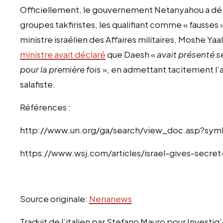
Officiellement, le gouvernement Netanyahou a dém
groupes takfiristes, les qualifiant comme « fausses 
ministre israélien des Affaires militaires, Moshe Yaal
ministre avait déclaré
que Daesh «
avait présenté s
pour la première fois
», en admettant tacitement l’al
salafiste.
Références :
http://www.un.org/ga/search/view_doc.asp?sym
https://www.wsj.com/articles/israel-gives-secre
Source originale:
Nenanews
Traduit de l’italien par Stefano Mauro pour Investig