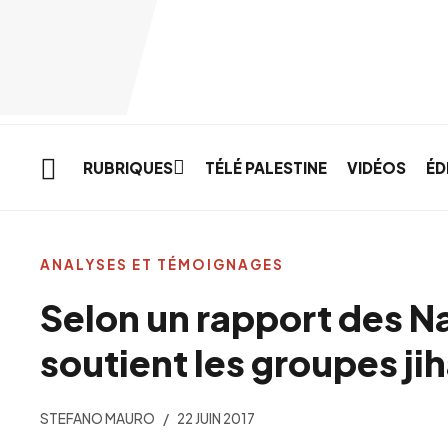
Skip to main content
RUBRIQUES
TÉLÉ PALESTINE
VIDÉOS
ÉD
ANALYSES ET TÉMOIGNAGES
Selon un rapport des Na
soutient les groupes ji
STEFANO MAURO
22 JUIN 2017