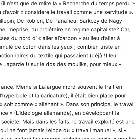
 (il n’est que de relire la « Recherche du temps perdu »
 d’avoir « considéré le travail comme une servitude ».
De Villepin, De Robien, De Panafieu, Sarkozy de Nagy-
éné, méprisé, du prolétaire en régime capitaliste? Car,
es du nord d’ « aller al’carbon » au lieu d’aller à
accumulé de coton dans les yeux ; combien triste en
tionnaires du textile qui passaient (déjà !) leur
e Lagarde !) sur le dos des moujiks, pour mieux «
ance. Même si Lafargue mord souvent le trait en
’hyperbole et la caricature), il était bien placé pour
 soit comme « aliénant ». Dans son principe, le travail
ce » (L’Idéologie allemande), en développant la
société. Mais dans les faits, le travail exploité est une
ui ne font jamais l’éloge du « travail manuel », si «
os jours, malgré les progrès techniques et sociaux que les