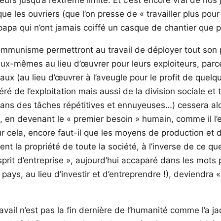
que les ouvriers (que l’on presse de « travailler plus p
à papa qui n’ont jamais coiffé un casque de chantier que p
 communisme permettront au travail de déployer tout son 
 eux-mêmes au lieu d’œuvrer pour leurs exploiteurs, parc
aux (au lieu d’œuvrer à l’aveugle pour le profit de que
éré de l’exploitation mais aussi de la division sociale et
dans des tâches répétitives et ennuyeuses…) cessera alor
, en devenant le « premier besoin » humain, comme il l’e
Pour cela, encore faut-il que les moyens de production e
ent la propriété de toute la société, à l’inverse de ce 
sprit d’entreprise », aujourd’hui accaparé dans les mots 
 pays, au lieu d’investir et d’entreprendre !), deviendr
travail n’est pas la fin dernière de l’humanité comme l’a 