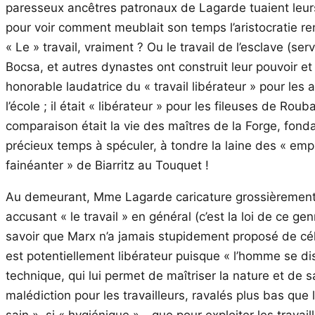
paresseux ancêtres patronaux de Lagarde tuaient leurs ou
pour voir comment meublait son temps l’aristocratie re
« Le » travail, vraiment ? Ou le travail de l’esclave (ser
Bocsa, et autres dynastes ont construit leur pouvoir et l
honorable laudatrice du « travail libérateur » pour les 
l’école ; il était « libérateur » pour les fileuses de R
comparaison était la vie des maîtres de la Forge, fonda
précieux temps à spéculer, à tondre la laine des « em
fainéanter » de Biarritz au Touquet !
Au demeurant, Mme Lagarde caricature grossièrement 
accusant « le travail » en général (c’est la loi de ce ge
savoir que Marx n’a jamais stupidement proposé de céléb
est potentiellement libérateur puisque « l’homme se d
technique, qui lui permet de maîtriser la nature et de sa
malédiction pour les travailleurs, ravalés plus bas que 
sain », si « hygiénique »-, que pour exploiter les travai