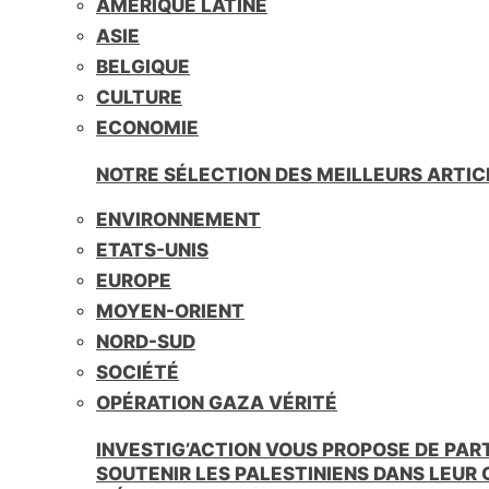
AMÉRIQUE LATINE
i
e
ASIE
n
BELGIQUE
d
l
CULTURE
y
ECONOMIE
NOTRE SÉLECTION DES MEILLEURS ARTIC
ENVIRONNEMENT
ETATS-UNIS
EUROPE
MOYEN-ORIENT
NORD-SUD
SOCIÉTÉ
OPÉRATION GAZA VÉRITÉ
INVESTIG’ACTION VOUS PROPOSE DE PAR
SOUTENIR LES PALESTINIENS DANS LEUR