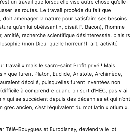
st un travail que lorsqu’elle vise autre chose qu’elle-
sser les routes. Le travail procède du fait que
, doit aménager la nature pour satisfaire ses besoins.
ure qu’en lui obéissant », disait F. Bacon), l’homme
, amitié, recherche scientifique désintéressée, plaisirs
sophie (mon Dieu, quelle horreur !), art, activité
 travail » mais le sacro-saint Profit privé ! Mais
fs » que furent Platon, Euclide, Aristote, Archimède,
auraient décollé, puisqu’elles furent inventées non
é (difficile à comprendre quand on sort d’HEC, pas vrai
s » qui se succèdent depuis des décennies et qui n’ont
 grec ancien, c’est l’équivalent du mot latin « otium »,
 par Télé-Bouygues et Eurodisney, deviendra le lot