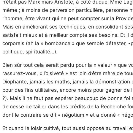
n’était pas Marx mais Aristote, à côté duquel Mme Lagard
même ; à moins de perversion particulière, personne n’a
l’homme, être vivant qui ne peut compter sur la Provid
Mais en améliorant ses techniques, en consolidant ses
satisfait mieux et à meilleur compte ses besoins. Et il
corporels (ah la « bombance » que semble détester, -pou
politique, spiritualité…).
Bien sûr tout cela serait perdu pour la « valeur » que vo
rassurez-vous, « l’oisiveté » est loin d’être mère de to
Diophante, jamais les maths, jamais la démonstration e
pour des fins utilitaires, encore moins pour gagner de l
?). Mais il ne faut pas espérer beaucoup de bonne foi
de cesse de tailler dans les crédits de la Recherche fond
dont le contraire se dit « négotium » et a donné « nég
Et quand le loisir cultivé, tout aussi opposé au travail