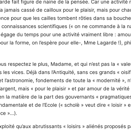
e fait figure de naine de la pensée. Car une activité n’e
 jamais cassé de cailloux pour le plaisir, mais pour chau
ence pour que les cailles tombent rôties dans sa bouche
 connaissances scientifiques (« on ne commande à la nat
 dégage du temps pour une activité vraiment libre : amour
r la forme, on l’espère pour elle-, Mme Lagarde !), philo
us respectez le plus, Madame, et qui n’est pas la « valeur
us les vices. Déjà dans l’Antiquité, sans ces grands « oisi
t l’astronomie, fondements de toute la « modernité », n’
’argent, mais « pour le plaisir » et par amour de la vérit
 en la matière de la part des gouvernants « pragmatique
amentale et de l’Ecole (« scholè » veut dire « loisir » en
oce »…).
 exploité qu’aux abrutissants « loisirs » aliénés proposés