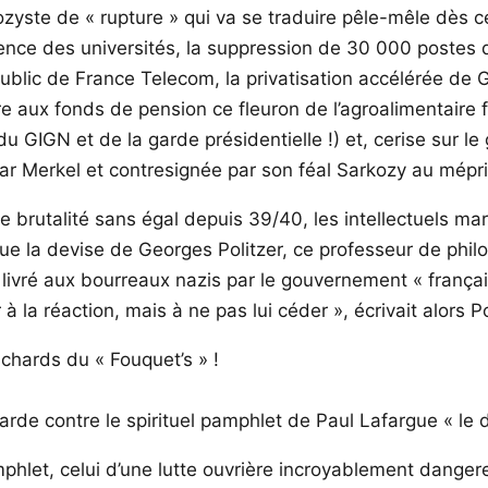
rkozyste de « rupture » qui va se traduire pêle-mêle dès c
nce des universités, la suppression de 30 000 postes d
public de France Telecom, la privatisation accélérée de Gd
 aux fonds de pension ce fleuron de l’agroalimentaire f
 du GIGN et de la garde présidentielle !) et, cerise sur l
ar Merkel et contresignée par son féal Sarkozy au mépr
 brutalité sans égal depuis 39/40, les intellectuels marx
que la devise de Georges Politzer, ce professeur de phi
ivré aux bourreaux nazis par le gouvernement « français »
 la réaction, mais à ne pas lui céder », écrivait alors Po
richards du « Fouquet’s » !
de contre le spirituel pamphlet de Paul Lafargue « le dr
phlet, celui d’une lutte ouvrière incroyablement danger