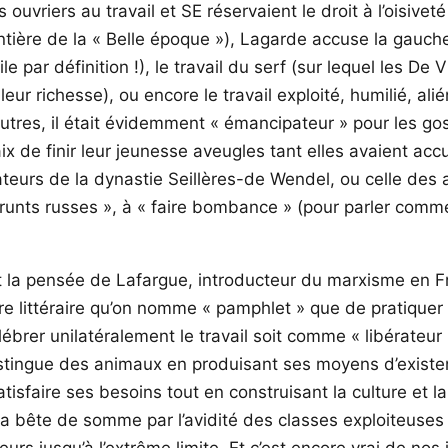
vriers au travail et SE réservaient le droit à l’oisiveté
ntière de la « Belle époque »), Lagarde accuse la gauche
vile par définition !), le travail du serf (sur lequel les 
eur richesse), ou encore le travail exploité, humilié, ali
autres, il était évidemment « émancipateur » pour les goss
oubaix de finir leur jeunesse aveugles tant elles avaient 
teurs de la dynastie Seillères-de Wendel, ou celle des ac
prunts russes », à « faire bombance » (pour parler comm
la pensée de Lafargue, introducteur du marxisme en Fr
nre littéraire qu’on nomme « pamphlet » que de pratiquer l
rer unilatéralement le travail soit comme « libérateur »
istingue des animaux en produisant ses moyens d’existen
tisfaire ses besoins tout en construisant la culture et la 
la bête de somme par l’avidité des classes exploiteuses q
lleurs jusqu’à l’extrême limite. Et c’est encore vrai de n