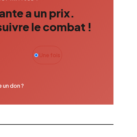
nte a un prix.
uivre le combat !
Une fois
e un don ?