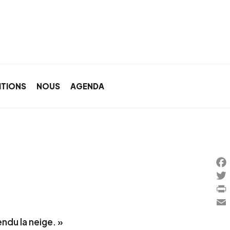
ITIONS
NOUS
AGENDA
Fa
Twi
Pri
Ema
tendu la neige. »