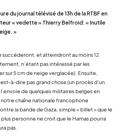
ture du journal télévisé de 13h de la RTBF en
eur « vedette » Thierry Belfroid: « Inutile
neige. »
 succéderont, et atteindront au moins 12
aitement, n’étant pas intéressé par les
r sur 5 cm de neige verglacée). Ensuite,
 c’est-à-dire pas grand chose (un procès d’un
t l’envoie de quelques militaires belges en
e notre chaîne nationale francophone
ontre la bande de Gaza, simple « billet » que le
plus personne ne croit que le Hamas pourra
ura pas.