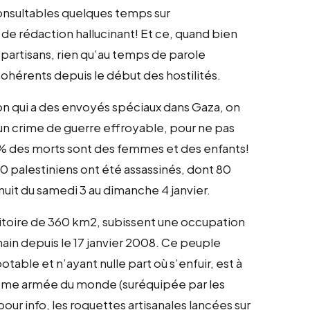
(consultables quelques temps sur
 de rédaction hallucinant! Et ce, quand bien
partisans, rien qu’au temps de parole
ohérents depuis le début des hostilités.
ision qui a des envoyés spéciaux dans Gaza, on
un crime de guerre effroyable, pour ne pas
25% des morts sont des femmes et des enfants!
530 palestiniens ont été assassinés, dont 80
nuit du samedi 3 au dimanche 4 janvier.
erritoire de 360 km2, subissent une occupation
main depuis le 17 janvier 2008. Ce peuple
able et n’ayant nulle part où s’enfuir, est à
ième armée du monde (suréquipée par les
our info, les roquettes artisanales lancées sur