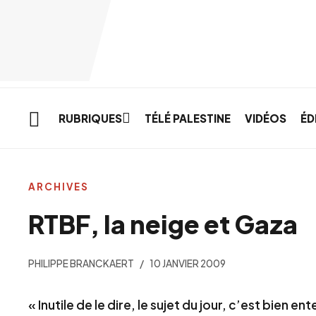
Skip to main content
RUBRIQUES
TÉLÉ PALESTINE
VIDÉOS
ÉD
ARCHIVES
RTBF, la neige et Gaza
PHILIPPE BRANCKAERT
10 JANVIER 2009
« Inutile de le dire, le sujet du jour, c’est bien en