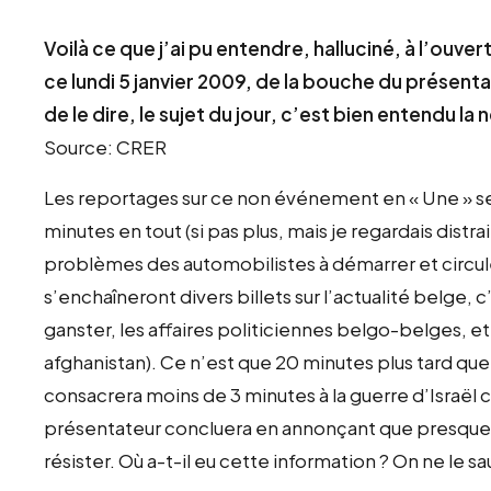
Voilà ce que j’ai pu entendre, halluciné, à l’ouver
ce lundi 5 janvier 2009, de la bouche du présentat
de le dire, le sujet du jour, c’est bien entendu la 
Source: CRER
Les reportages sur ce non événement en « Une » se
minutes en tout (si pas plus, mais je regardais distr
problèmes des automobilistes à démarrer et circule
s’enchaîneront divers billets sur l’actualité belge,
ganster, les affaires politiciennes belgo-belges, e
afghanistan). Ce n’est que 20 minutes plus tard qu
consacrera moins de 3 minutes à la guerre d’Israël c
présentateur concluera en annonçant que presque 
résister. Où a-t-il eu cette information ? On ne le sa