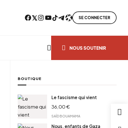
Facebook
Twitter
Instagram
YouTube
TikTok
Telegram
Lien
SE CONNECTER
Search everything...
NOUS SOUTENIR
BOUTIQUE
cebook
Le fascisme qui vient
tter
36,00
€
ntFriendly
il
SAÏD BOUAMAMA
Nous, enfants de Gaza