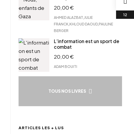
20,00
€
,
AHMED ALAZBAT
JULIE
,
,
FRANCK
KHLOUD DAOUD
PAULINE
BERGER
L’information est un sport de
combat
20,00
€
ADAM BOUITI
TOUS NOS LIVRES
ARTICLES LES + LUS