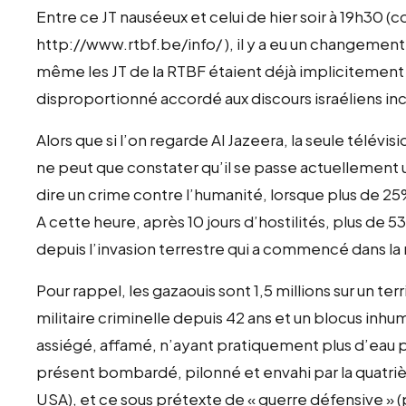
Entre ce JT nauséeux et celui de hier soir à 19h30 
http://www.rtbf.be/info/ ), il y a eu un changement
même les JT de la RTBF étaient déjà implicitement 
disproportionné accordé aux discours israéliens inc
Alors que si l’on regarde Al Jazeera, la seule télév
ne peut que constater qu’il se passe actuellement 
dire un crime contre l’humanité, lorsque plus de 
A cette heure, après 10 jours d’hostilités, plus de 
depuis l’invasion terrestre qui a commencé dans la 
Pour rappel, les gazaouis sont 1,5 millions sur un t
militaire criminelle depuis 42 ans et un blocus inhu
assiégé, affamé, n’ayant pratiquement plus d’eau pot
présent bombardé, pilonné et envahi par la quatr
USA), et ce sous prétexte de « guerre défensive » (p