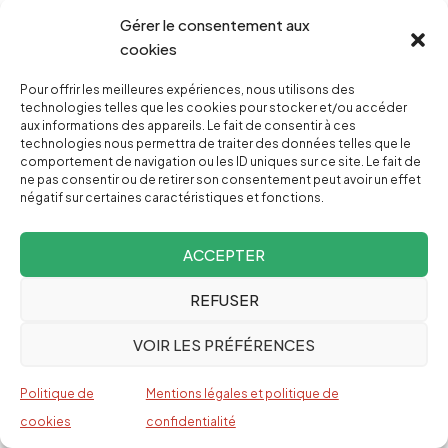
au commandement de l’OTAN qui mène cette
Gérer le consentement aux
guerre et les États-Unis sont la principale source
cookies
d’armement et de financement de Kiev. Trump
Pour offrir les meilleures expériences, nous utilisons des
voudrait que Zelensky soit celui qui consent à
technologies telles que les cookies pour stocker et/ou accéder
aux informations des appareils. Le fait de consentir à ces
faire des concessions et à signer. Mais ce dernier
technologies nous permettra de traiter des données telles que le
comportement de navigation ou les ID uniques sur ce site. Le fait de
sait qu’il risquerait de signer en même temps son
ne pas consentir ou de retirer son consentement peut avoir un effet
arrêt de mort aux mains des radicaux. D’autre part,
négatif sur certaines caractéristiques et fonctions.
il est pris en charge par les bellicistes américains
ACCEPTER
et européens pour entretenir le fantasme d’une
victoire à portée de main, faire dérailler les
REFUSER
négociations et poursuivre la guerre, quoi qu’il en
VOIR LES PRÉFÉRENCES
coûte à l’Ukraine.
À l’intérieur de ces paramètres, l’année 2025 est
Politique de
Mentions légales et politique de
consacrée aux tentatives désordonnées de
cookies
confidentialité