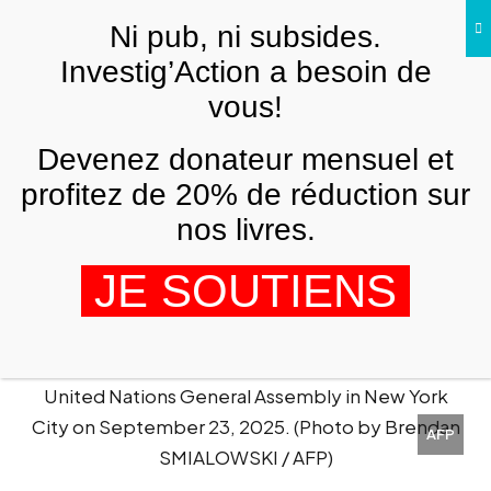
Skip to main content
Ni pub, ni subsides.
FR
Investig’Action a besoin de
vous!
ETATS-UNIS
Devenez donateur mensuel et
Rétrospective 2025 : impérialisme
étasunien à la croisée des chemins,
profitez de 20% de réduction sur
requiem pour l’Europe
nos livres.
,
SAMIR SAUL
MICHEL SEYMOUR
3 JANVIER 2026
JE SOUTIENS
AFP