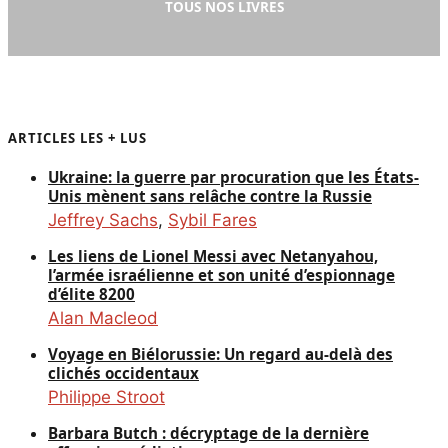
TOUS NOS LIVRES
ARTICLES LES + LUS
Ukraine: la guerre par procuration que les États-
Unis mènent sans relâche contre la Russie
Jeffrey Sachs
,
Sybil Fares
Les liens de Lionel Messi avec Netanyahou,
l’armée israélienne et son unité d’espionnage
d’élite 8200
Alan Macleod
Voyage en Biélorussie: Un regard au-delà des
clichés occidentaux
Philippe Stroot
Barbara Butch : décryptage de la dernière