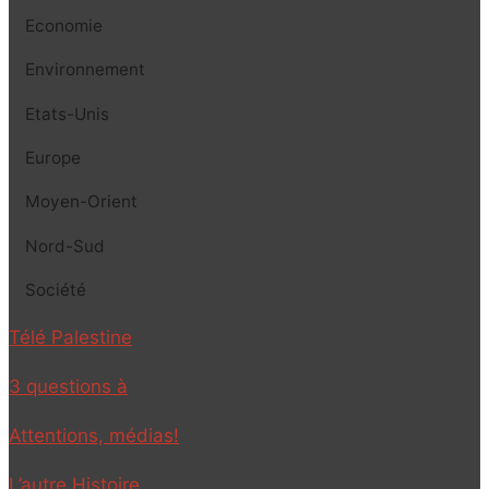
Economie
Environnement
Etats-Unis
Europe
Moyen-Orient
Nord-Sud
Société
Télé Palestine
3 questions à
Attentions, médias!
L’autre Histoire