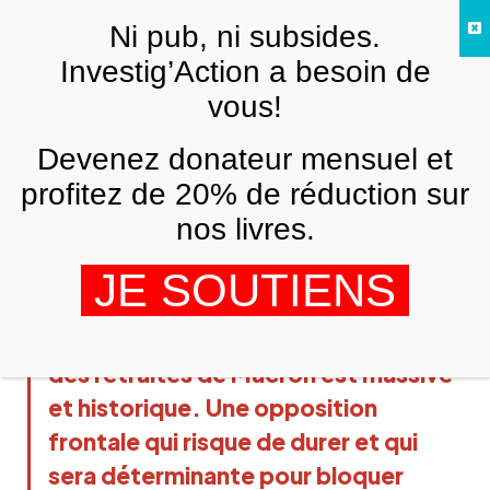
Skip to main content
Ni pub, ni subsides.
Investig’Action a besoin de
vous!
ANALYSES ET TÉMOIGNAGES
Réforme des retraites : Macron face au
Devenez donateur mensuel et
pays
profitez de 20% de réduction sur
WILLIAM BOUCHARDON
22 FÉVRIER 2023
nos livres.
JE SOUTIENS
La mobilisation contre la réforme
des retraites de Macron est massive
et historique. Une opposition
frontale qui risque de durer et qui
sera déterminante pour bloquer