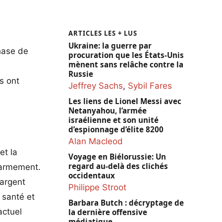
ARTICLES LES + LUS
Ukraine: la guerre par
hase de
procuration que les États-Unis
mènent sans relâche contre la
Russie
s ont
Jeffrey Sachs
,
Sybil Fares
Les liens de Lionel Messi avec
Netanyahou, l’armée
israélienne et son unité
d’espionnage d’élite 8200
Alan Macleod
et la
Voyage en Biélorussie: Un
regard au-delà des clichés
réarmement.
occidentaux
’argent
Philippe Stroot
 santé et
Barbara Butch : décryptage de
actuel
la dernière offensive
médiatique