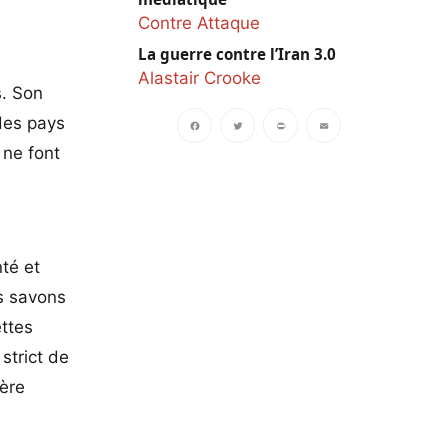
Contre Attaque
La guerre contre l’Iran 3.0
Alastair Crooke
s. Son
des pays
 ne font
Facebook
Twitter
PrintFriendly
Email
té et
s savons
ettes
 strict de
ière