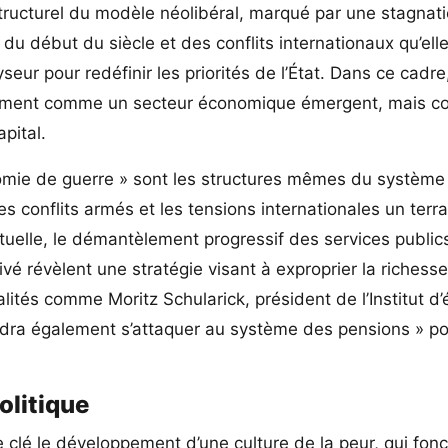
tructurel du modèle néolibéral, marqué par une stagnat
 du début du siècle et des conflits internationaux qu’ell
ur pour redéfinir les priorités de l’État. Dans ce cadre,
eulement comme un secteur économique émergent, mais 
apital.
omie de guerre » sont les structures mêmes du système 
 conflits armés et les tensions internationales un terrai
uelle, le démantèlement progressif des services publics
vé révèlent une stratégie visant à exproprier la richesse
ités comme Moritz Schularick, président de l’Institut d
audra également s’attaquer au système des pensions » p
olitique
lé le développement d’une culture de la peur, qui fon