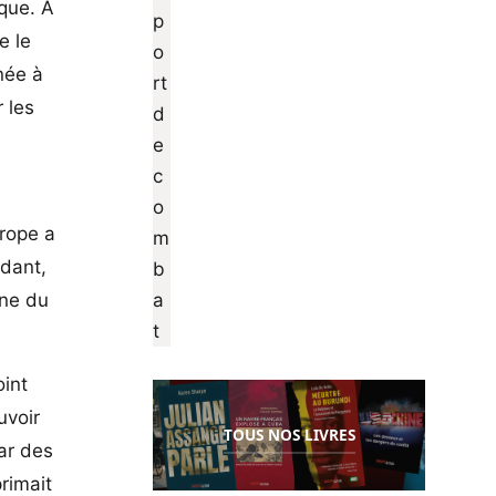
ique. À
e le
née à
 les
urope a
ndant,
rne du
oint
uvoir
TOUS NOS LIVRES
par des
rimait