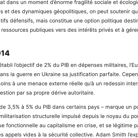
’État dans un moment d’énorme fragilité sociale et écolog
es et des dynamiques géopolitiques, on peut soutenir qu
s défensifs, mais constitue une option politique desti
 ressources publiques vers des intérêts privés et à gérer
014
abli l’objectif de 2% du PIB en dépenses militaires, l’E
s la guerre en Ukraine sa justification parfaite. Cepe
 moins à une menace externe réelle qu’à un redessin inte
stion par sa propre dérive autoritaire.
 de 3,5% à 5% du PIB dans certains pays – marque un p
ilitarisation structurelle impulsé depuis le noyau du po
e fonctionnelle au capitalisme en crise, et se légitime 
s appels vides à la sécurité collective. Adam Smith l’exp