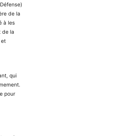
a Défense)
ère de la
é à les
t de la
 et
nt, qui
armement.
ce pour