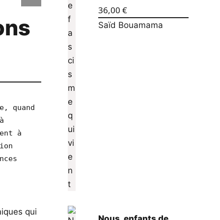
36,00
€
ons
Saïd Bouamama
e, quand 
 
nt à 
on 
ces 
iques qui
Nous, enfants de