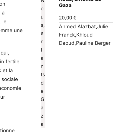
ion
Gaza
e a
20,00
€
 le
Ahmed Alazbat
,
Julie
comme une
Franck
,
Khloud
Daoud
,
Pauline Berger
qui,
n fertile
 et la
 sociale
’économie
our
ctionne