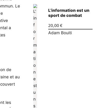
 commun. Le
L’information est un
de
sport de combat
ative
20,00
€
ntal a
Adam Bouiti
tes
son de
raine et au
 couvert
nt les