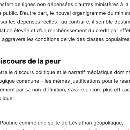
ransfert de lignes non dépensées d’autres ministères à l
e public. D’autre part, le nouvel organigramme du minist
sur les dépenses réelles ; au contraire, il semble destin
flation élevée et d’un renchérissement du crédit par effe
 aggravera les conditions de vie des classes populaires
iscours de la peur
 le discours politique et le narratif médiatique domina
logique commune – les mêmes justifications pour le ré
sément par sa non-définition, s’avère encore plus effica
blique.
ir Poutine comme une sorte de Léviathan géopolitique,