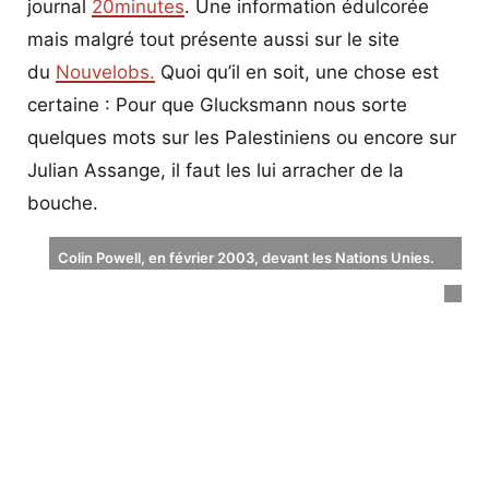
journal
20minutes
. Une information édulcorée
mais malgré tout présente aussi sur le site
du
Nouvelobs.
Quoi qu’il en soit, une chose est
certaine : Pour que Glucksmann nous sorte
quelques mots sur les Palestiniens ou encore sur
Julian Assange, il faut les lui arracher de la
bouche.
Colin Powell, en février 2003, devant les Nations Unies.
Le secrétaire d’Etat américain exhibe une fiole d’anthrax
censée prouver que l’Irak possède des armes biologiques.
Le pays sera détruit sur la foi de cette preuve falsifiée.
Photo © Timothy A. Clary