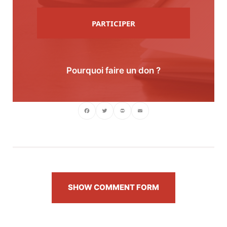
PARTICIPER
Pourquoi faire un don ?
Facebook
Twitter
PrintFriendly
Email
SHOW COMMENT FORM