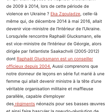
Zgou
de 2009 à 2014, lors de cette période de
minis
de
violence en Ukraine ?
Eka Zgouladze
, celle-là
la
même qui, de décembre 2014 à mai 2016, allait
poli
devenir vice-ministre de l’Intérieur de l’Ukraine.
de
Lorsqu’elle rencontre Raphaël Glucksmann, elle
deux
pays.
est vice-ministre de l’Intérieur de Géorgie, alors
dirigée par l’atlantiste Saakachvili (2005-2012)
dont
Raphaël Glucksmann est un conseiller
officieux depuis 2004.
Aussi comprenons que
notre donneur de leçons en série fut marié à une
femme qui allait devenir ministre à la tête d’une
véritable organisation militaire et maffieuse
parallèle, capable d’employer
des
régiments
néonazis pour ses basses œuvres
et ainsi faire basculer la pseudo-révolution de