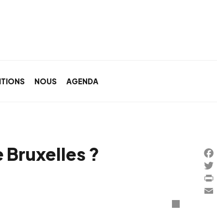
ITIONS
NOUS
AGENDA
e Bruxelles ?
Fac
Twi
Prin
Ema