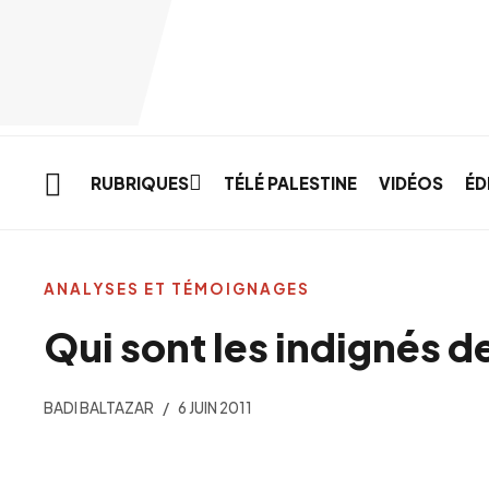
Skip to main content
RUBRIQUES
TÉLÉ PALESTINE
VIDÉOS
ÉD
ANALYSES ET TÉMOIGNAGES
Qui sont les indignés d
BADI BALTAZAR
6 JUIN 2011