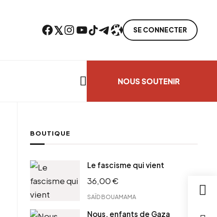
Facebook
Twitter
Instagram
YouTube
TikTok
Telegram
Lien
SE CONNECTER
Search everything...
NOUS SOUTENIR
BOUTIQUE
ebook
Le fascisme qui vient
tter
36,00
€
tFriendly
il
SAÏD BOUAMAMA
Nous, enfants de Gaza