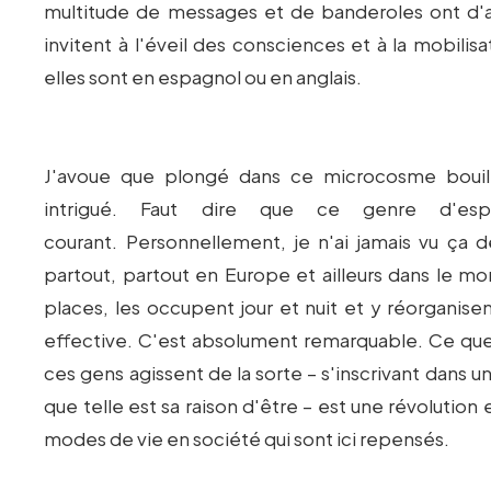
multitude de messages et de banderoles ont d'ail
invitent à l'éveil des consciences et à la mobilis
elles sont en espagnol ou en anglais.
J'avoue que plongé dans ce microcosme bouilla
intrigué. Faut dire que ce genre d'es
courant. Personnellement, je n'ai jamais vu ça
partout, partout en Europe et ailleurs dans le m
places, les occupent jour et nuit et y réorganis
effective. C'est absolument remarquable. Ce que
ces gens agissent de la sorte – s'inscrivant da
que telle est sa raison d'être – est une révolution 
modes de vie en société qui sont ici repensés.