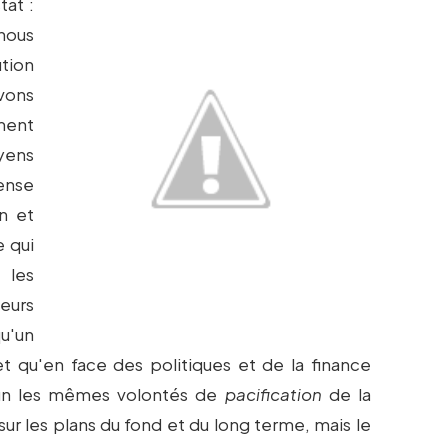
tat :
nous
ution
vons
ment
yens
pense
n et
e qui
 les
leurs
u'un
 qu'en face des politiques et de la finance
mun les mêmes volontés de
pacification
de la
 sur les plans du fond et du long terme, mais le