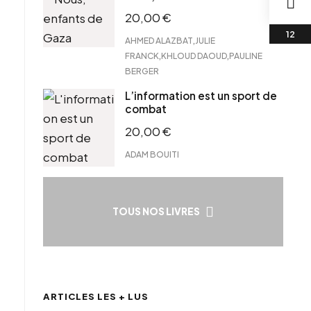
20,00
€
,
AHMED ALAZBAT
JULIE
,
,
FRANCK
KHLOUD DAOUD
PAULINE
BERGER
L’information est un sport de
combat
20,00
€
ADAM BOUITI
TOUS NOS LIVRES
ARTICLES LES + LUS