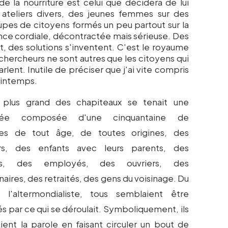
e la nourriture est celui que décidera de lui
s ateliers divers, des jeunes femmes sur des
upes de citoyens formés un peu partout sur la
ce cordiale, décontractée mais sérieuse. Des
 des solutions s'inventent. C'est le royaume
 chercheurs ne sont autres que les citoyens qui
rlent. Inutile de préciser que j'ai vite compris
printemps.
 plus grand des chapiteaux se tenait une
lée composée d'une cinquantaine de
es de tout âge, de toutes origines, des
s, des enfants avec leurs parents, des
nts, des employés, des ouvriers, des
naires, des retraités, des gens du voisinage. Du
l'altermondialiste, tous semblaient être
és par ce qui se déroulait. Symboliquement, ils
ient la parole en faisant circuler un bout de