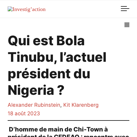
Skip to main content
Qui est Bola
Tinubu, l’actuel
président du
Nigeria ?
Alexander Rubinstein
,
Kit Klarenberg
18 août 2023
D’homme de main de Chi-Town à
président de la CEDEAO : rencontre avec