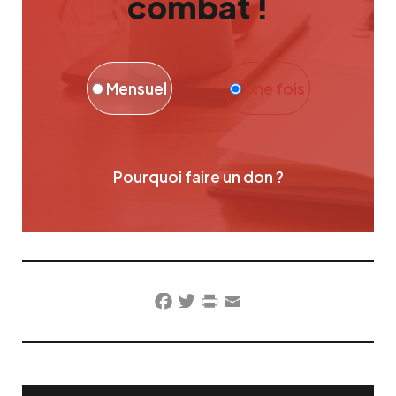
combat !
Mensuel
Une fois
Pourquoi faire un don ?
Facebook
Twitter
PrintFriendly
Email