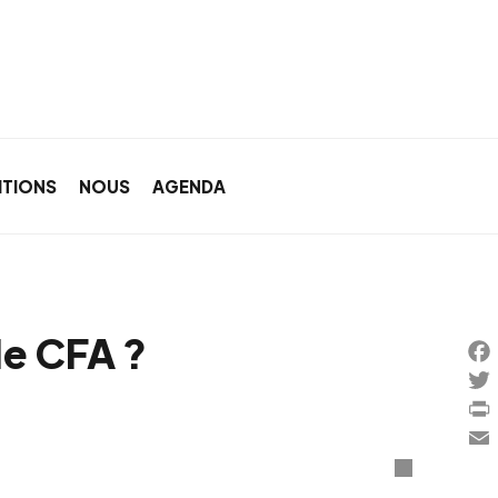
ITIONS
NOUS
AGENDA
le CFA ?
Fa
Twi
Pri
Ema