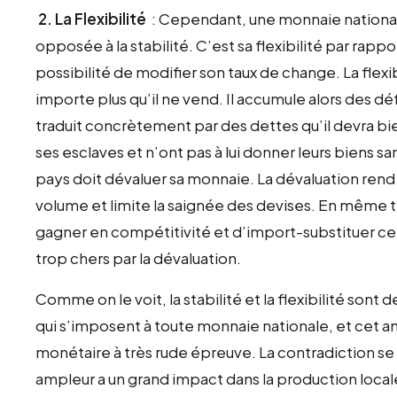
2. La Flexibilité
: Cependant, une monnaie national
opposée à la stabilité. C’est sa flexibilité par rapp
possibilité de modifier son taux de change. La flexi
importe plus qu’il ne vend. Il accumule alors des dé
traduit concrètement par des dettes qu’il devra bie
ses esclaves et n’ont pas à lui donner leurs biens sa
pays doit dévaluer sa monnaie. La dévaluation rend l
volume et limite la saignée des devises. En même 
gagner en compétitivité et d’import-substituer cer
trop chers par la dévaluation.
Comme on le voit, la stabilité et la flexibilité so
qui s’imposent à toute monnaie nationale, et cet
monétaire à très rude épreuve. La contradiction se 
ampleur a un grand impact dans la production loca