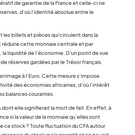
ratif de garantie de la France et celle-ci ne
erves, d’où l’identité absolue entre le
les billets et pièces qui circulent dans la
 réduire cette monnaie centrale et par
 la liquidité de l’économie. D’un point de vue
k de réserves gardées par le Trésor français.
’arrimage à l’Euro. Cette mesure s’impose
vité des économies africaines, d’où l’intérêt
les balances courantes.
ont elle signifierait la mort de fait. En effet, à
ance si la valeur de la monnaie qu’elles sont
ce stock ? Toute fluctuation du CFA autour
monnaie du stock qui la garantit et on ne voit