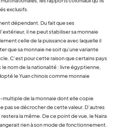
 multinationales, les rapports coloniaux qu’ils
és exclusifs.
ent dépendant. Du fait que ses
xtérieur, il ne peut stabiliser sa monnaie
ement celle de la puissance avec laquelle il
ter que sa monnaie ne soit qu’une variante
socle. C’est pour cette raison que certains pays
le nom de la nationalité : livre égyptienne,
adopté le Yuan chinois comme monnaie
-multiple de la monnaie dont elle copie
 pas se décrocher de cette valeur. D’autres
restera la même. De ce point de vue, le Naira
 changerait rien à son mode de fonctionnement.