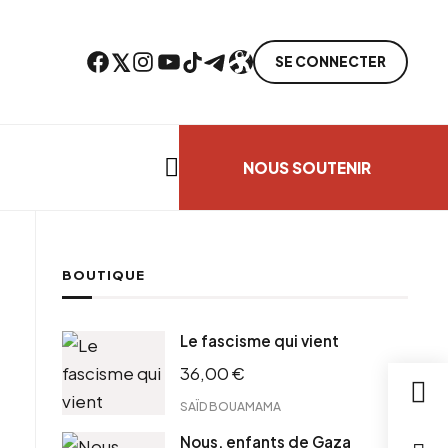
Facebook
Twitter
Instagram
YouTube
TikTok
Telegram
Lien
SE CONNECTER
Search everything...
NOUS SOUTENIR
BOUTIQUE
cebook
Le fascisme qui vient
tter
36,00
€
ntFriendly
il
SAÏD BOUAMAMA
Nous, enfants de Gaza