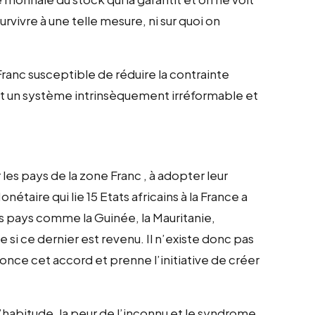
vivre à une telle mesure, ni sur quoi on
 Franc susceptible de réduire la contrainte
est un système intrinsèquement irréformable et
les pays de la zone Franc , à adopter leur
aire qui lie 15 Etats africains à la France a
es pays comme la Guinée, la Mauritanie,
 si ce dernier est revenu. Il n’existe donc pas
nonce cet accord et prenne l’initiative de créer
 l’habitude, la peur de l’inconnu et le syndrome