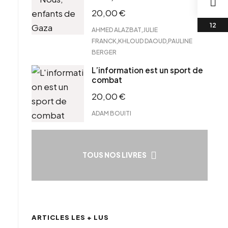
20,00
€
,
AHMED ALAZBAT
JULIE
,
,
FRANCK
KHLOUD DAOUD
PAULINE
BERGER
L’information est un sport de
combat
20,00
€
ADAM BOUITI
TOUS NOS LIVRES
ARTICLES LES + LUS