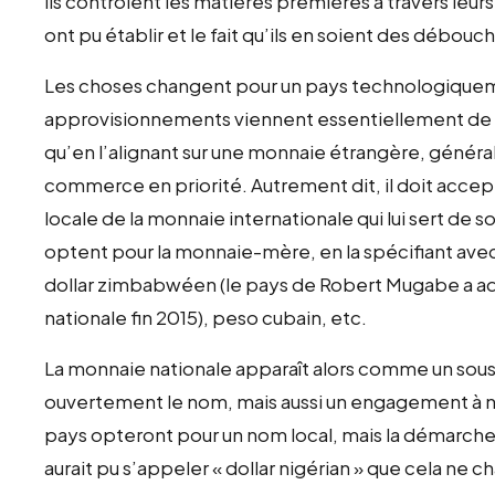
ils contrôlent les matières premières à travers leurs
ont pu établir et le fait qu’ils en soient des débouch
Les choses changent pour un pays technologiquem
approvisionnements viennent essentiellement de l’e
qu’en l’alignant sur une monnaie étrangère, général
commerce en priorité. Autrement dit, il doit accep
locale de la monnaie internationale qui lui sert de 
optent pour la monnaie-mère, en la spécifiant avec 
dollar zimbabwéen (le pays de Robert Mugabe a 
nationale fin 2015), peso cubain, etc.
La monnaie nationale apparaît alors comme un sous
ouvertement le nom, mais aussi un engagement à ne
pays opteront pour un nom local, mais la démarche 
aurait pu s’appeler « dollar nigérian » que cela ne