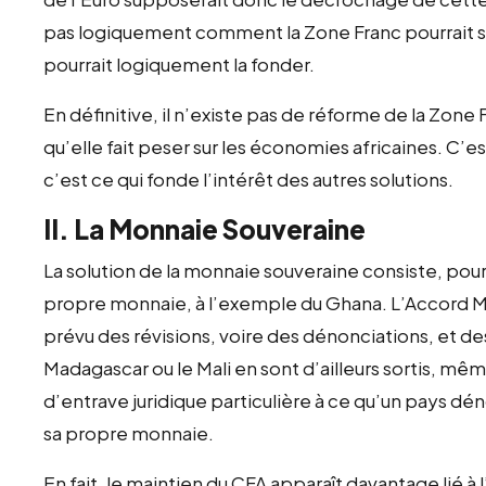
pas logiquement comment la Zone Franc pourrait sur
pourrait logiquement la fonder.
En définitive, il n’existe pas de réforme de la Zone
qu’elle fait peser sur les économies africaines. C’
c’est ce qui fonde l’intérêt des autres solutions.
II. La Monnaie Souveraine
La solution de la monnaie souveraine consiste, pour 
propre monnaie, à l’exemple du Ghana. L’Accord Monét
prévu des révisions, voire des dénonciations, et d
Madagascar ou le Mali en sont d’ailleurs sortis, même
d’entrave juridique particulière à ce qu’un pays dé
sa propre monnaie.
En fait, le maintien du CFA apparaît davantage lié à