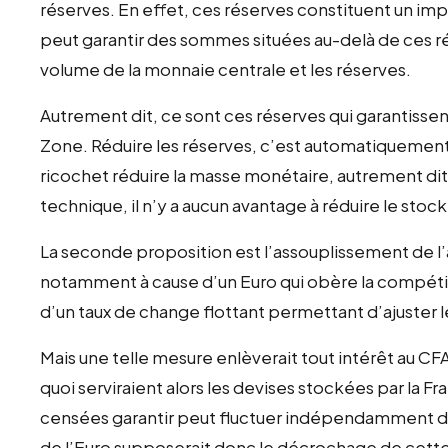
réserves. En effet, ces réserves constituent un impé
peut garantir des sommes situées au-delà de ces rés
volume de la monnaie centrale et les réserves.
Autrement dit, ce sont ces réserves qui garantissent 
Zone. Réduire les réserves, c’est automatiquement
ricochet réduire la masse monétaire, autrement dit,
technique, il n’y a aucun avantage à réduire le stoc
La seconde proposition est l’assouplissement de l
notamment à cause d’un Euro qui obère la compétiti
d’un taux de change flottant permettant d’ajuster 
Mais une telle mesure enlèverait tout intérêt au CFA d
quoi serviraient alors les devises stockées par la Fr
censées garantir peut fluctuer indépendamment de 
de l’Euro supposerait donc le décrochage de cette 