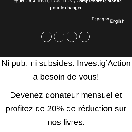
Depuis 2004, INVESTIG’ACTION /
Comprendre le monde
pour le changer
Espagnol
English
Facebook
Twitter
PrintFriendly
Email
Ni pub, ni subsides. Investig’Action
a besoin de vous!
Devenez donateur mensuel et
profitez de 20% de réduction sur
nos livres.