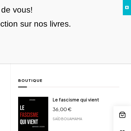
 de vous!
Facebook
Twitter
Instagram
YouTube
TikTok
Telegram
Lien
SE CONNECTER
ion sur nos livres.
Search everything...
NOUS SOUTENIR
BOUTIQUE
ebook
Le fascisme qui vient
tter
36,00
€
tFriendly
il
SAÏD BOUAMAMA