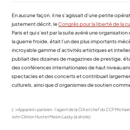
En aucune façon, il ne s’agissait d’une petite opérat
justement décrit, le
Congrès pour la liberté de la cu
Paris et qui s’est par la suite avéré une organisation
la guerre froide, était l’un des plus importants mécè
incroyable gamme d’activités artistiques et intellec
publiait des dizaines de magazines de prestige, était
des conférences internationales de haut niveau ain
spectacles et des concerts et contribuait largemen
culturels, ainsi que d’organismes de soutien comme
L’ »Appareil » parisien : l’agent de la CIA et chef du CCF Michae
John Clinton Hunt et Melvin Lasky (à droite)