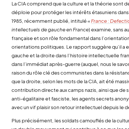
La CIA comprend que la culture et la théorie sont de
déploie pour protéger les intérêts étasuniens dan
1985, récemment publié, intitulé
«
France : Defectio
intellectuels de gauche en France
) examine, sans au
française et son rôle fondamental dans l’orientatio
orientations politiques. Le rapport suggère qu’il a e
gauche et la droite dans l’histoire intellectuelle f
dans l’immédiat après-guerre (auquel, nous le sav
raison du rôle clé des communistes dans la résistanc
que la droite, selon les mots de la CIA, ait été mas
contribution directe aux camps nazis, ainsi que
anti-égalitaire et fasciste, les agents secrets ano
avec un vif plaisir son retour intellectuel depuis l
Plus précisément, les soldats camouflés de la cul
un double mouvement qui contribue à ce que les cer