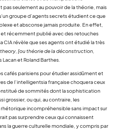
 pas seulement au pouvoir de la théorie, mais
u’un groupe d’agents secrets étudient ce que
plexe et absconse jamais produite. En effet,
5, et récemment publié avec des retouches
 la CIA révèle que ses agents ont étudié la très
 theory
,
[ou théorie de la déconstruction,
 Lacan et Roland Barthes.
s cafés parisiens pour étudier assidûment et
es de l’intelligentsia française choquera ceux
onstitué de sommités dont la sophistication
si grossier, ou qui, au contraire, les
 rhétorique incompréhensible sans impact sur
ait pas surprendre ceux qui connaissent
ns la guerre culturelle mondiale, y compris par