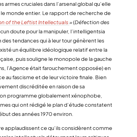
s armes cruciales dans l’arsenal global qu’elle
s le monde entier. Le rapport de recherche de
n of the Leftist Intellectuals
»
(
Défection des
cun doute pour la manipuler, l’intelligentsia
n des tendances qui à leur tour génèrent les
xisté un équilibre idéologique relatif entre la
rançaise, puis souligne le monopole de la gauche
ons, l’Agence était farouchement opposée) en
e au fascisme et de leur victoire finale. Bien
sivement discréditée en raison de sa
 de son programme globalement xénophobe,
nymes qui ont rédigé le plan d’étude constatent
e début des années 1970 environ.
ture applaudissent ce qu’ils considèrent comme
cles intellectuels détournent leurs critiques