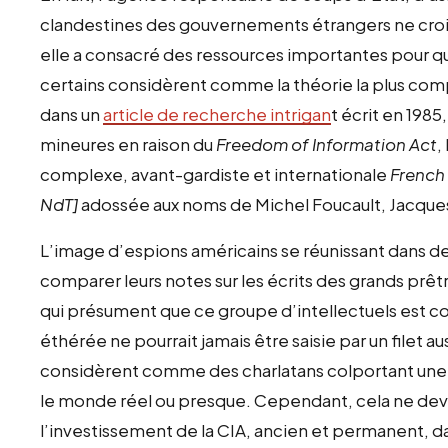
clandestines des gouvernements étrangers ne croit
elle a consacré des ressources importantes pour q
certains considèrent comme la théorie la plus com
dans un
article de recherche intrigan
t écrit en 198
mineures en raison du
Freedom of Information Act
,
complexe, avant-gardiste et internationale
French
NdT]
adossée aux noms de Michel Foucault, Jacques
L’image d’espions américains se réunissant dans de
comparer leurs notes sur les écrits des grands prêtr
qui présument que ce groupe d’intellectuels est c
éthérée ne pourrait jamais être saisie par un filet aus
considèrent comme des charlatans colportant une
le monde réel ou presque. Cependant, cela ne devr
l’investissement de la CIA, ancien et permanent, da