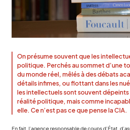
On présume souvent que les intellectu
politique. Perchés au sommet d’une to
du monde réel, mêlés à des débats ac
détails infimes, ou flottant dans les n
les intellectuels sont souvent dépein
réalité politique, mais comme incapable
elle. Ce n’est pas ce que pense la CIA.
En fait, l’agence responsable de coups d’État, d’as