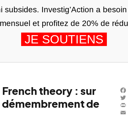
ni subsides. Investig’Action a besoin
ensuel et profitez de 20% de réduct
JE SOUTIENS
ÉDITIONS
NOUS
AGENDA
 French theory : sur
Fac
l de démembrement de
Twi
Prin
Ema