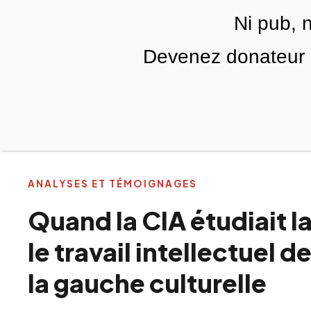
Skip to main content
Ni pub, 
FR
Devenez donateur m
RUBRIQUES
TÉLÉ PALESTINE
VIDÉOS
ANALYSES ET TÉMOIGNAGES
Quand la CIA étudiait la
le travail intellectue
la gauche culturelle