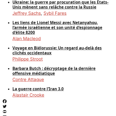
Ukraine: la guerre par procuration que les États-
Unis mènent sans relâche contre la Russie
Jeffrey Sachs
,
Sybil Fares
Les liens de Lionel Messi avec Netanyahou,
l’armée israélienne et son unité d’espionnage
d’élite 8200
Alan Macleod
Voyage en Biélorussie: Un regard au-delà des
clichés occidentaux
Philippe Stroot
Barbara Butch : décryptage de la dernière
offensive médiatique
Contre Attaque
La guerre contre l’Iran 3.0
Alastair Crooke
Facebook
Twitter