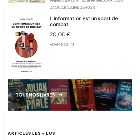
,
,
AHMED ALAZBAT
JULIE FRANCK
KHLOUD
,
DAOUD
PAULINE BERGER
L’information est un sport de
combat
20,00
€
ADAM BOUITI
TOUS NOS LIVRES
ARTICLES LES + LUS