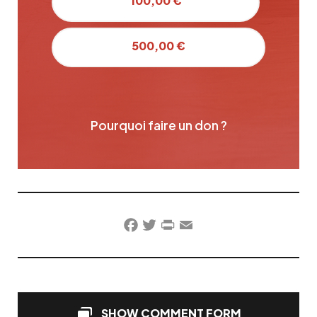
100,00 €
500,00 €
Pourquoi faire un don ?
Facebook
Twitter
PrintFriendly
Email
SHOW COMMENT FORM