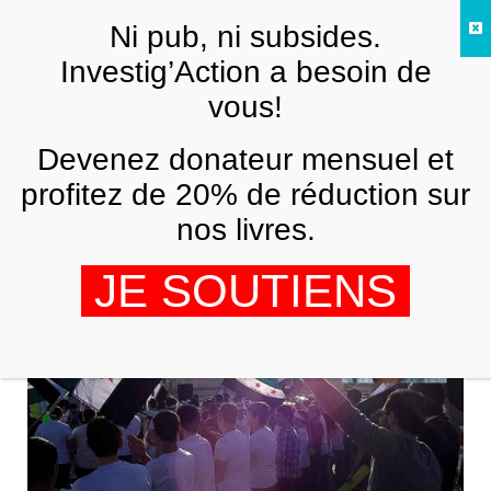
Skip to main content
Ni pub, ni subsides.
FR
Investig’Action a besoin de
vous!
ANALYSES ET TÉMOIGNAGES
Devenez donateur mensuel et
Professeur belge et avocat du
terrorisme antisyrien
profitez de 20% de réduction sur
nos livres.
BAHAR KIMYONGUR
5 NOVEMBRE 2012
JE SOUTIENS