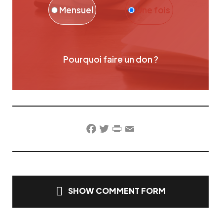
Mensuel
Une fois
Pourquoi faire un don ?
Facebook
Twitter
PrintFriendly
Email
SHOW COMMENT FORM