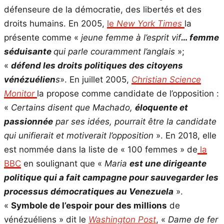
défenseure de la démocratie, des libertés et des
droits humains. En 2005,
le
New York Times
la
présente comme «
jeune femme à l’esprit vif
… femme
séduisante
qui parle couramment l’anglais
»;
«
défend les droits politiques des citoyens
vénézuélien
s
». En juillet 2005,
Christian Science
Monitor
la propose comme candidate de l’opposition :
«
Certains disent que Machado,
éloquente et
passionnée
par ses idées, pourrait être la candidate
qui unifierait et motiverait l’opposition
». En 2018, elle
est nommée dans la liste de « 100 femmes » de
la
BBC
en soulignant que «
Maria
est une dirigeante
politique qui a fait campagne pour sauvegarder les
processus démocratiques au Venezuela
».
«
Symbole de l’espoir pour des millions
de
vénézuéliens » dit le
Washington Post
, «
Dame de fer