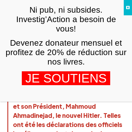
Skip to main content
Ni pub, ni subsides.
Investig’Action a besoin de
vous!
ARCHIVES
Devenez donateur mensuel et
Pourquoi l'Iran ne commence-t-il pas
par rayer ses propres Juifs de la carte ?
profitez de 20% de réduction sur
nos livres.
MOUVEMENT DU 15 DÉCEMBRE
13 MARS 2008
JE SOUTIENS
L'Iran est la nouvelle Allemagne nazie
et son Président, Mahmoud
Ahmadinejad, le nouvel Hitler. Telles
ont été les déclarations des officiels