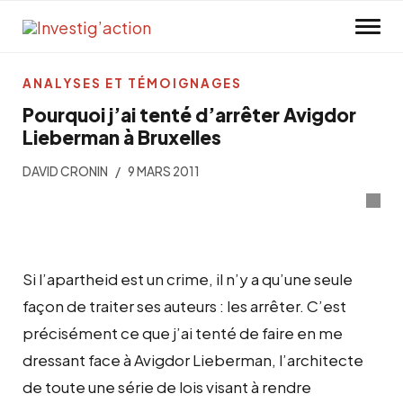
Skip to main content
ANALYSES ET TÉMOIGNAGES
Pourquoi j’ai tenté d’arrêter Avigdor
Lieberman à Bruxelles
DAVID CRONIN
9 MARS 2011
Si l’apartheid est un crime, il n’y a qu’une seule
façon de traiter ses auteurs : les arrêter. C’est
précisément ce que j’ai tenté de faire en me
dressant face à Avigdor Lieberman, l’architecte
de toute une série de lois visant à rendre