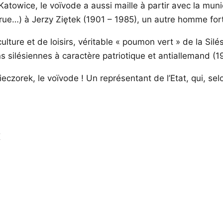
Katowice, le voïvode a aussi maille à partir avec la mun
e…) à Jerzy Ziętek (1901 – 1985), un autre homme fort
lture et de loisirs, véritable « poumon vert » de la Silés
s silésiennes à caractère patriotique et antiallemand (1
orek, le voïvode ! Un représentant de l’Etat, qui, selon
K