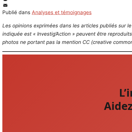
PrintFriendly
Email
Publié dans
Analyses et témoignages
Les opinions exprimées dans les articles publiés sur le 
indiquée est « Investig’Action » peuvent être reproduit
photos ne portant pas la mention CC (creative commons
L’
Aidez