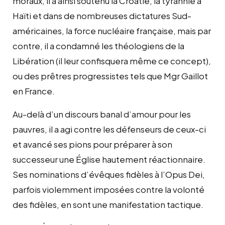
moraux, il a ainsi soutenu la Croatie, la tyrannie à
Haïti et dans de nombreuses dictatures Sud-
américaines, la force nucléaire française, mais par
contre, il a condamné les théologiens de la
Libération (il leur confisquera même ce concept),
ou des prêtres progressistes tels que Mgr Gaillot
en France.
Au-delà d’un discours banal d’amour pour les
pauvres, il a agi contre les défenseurs de ceux-ci
et avancé ses pions pour préparer à son
successeur une Église hautement réactionnaire.
Ses nominations d’évêques fidèles à l’Opus Dei,
parfois violemment imposées contre la volonté
des fidèles, en sont une manifestation tactique.