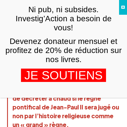
Skip to main content
Ni pub, ni subsides.
FR
Investig’Action a besoin de
vous!
ARCHIVES
Devenez donateur mensuel et
Point de vue laïque et féminin sur la
mort du pape
profitez de 20% de réduction sur
nos livres.
MARINE
22 AVRIL 2005
Au terme d’une « agonie spectacle »
JE SOUTIENS
très médiatiquement mise en scène
par son entourage, il est impossible
de décréter à chaud si le règne
pontifical de Jean-Paul II sera jugé ou
non par l’histoire religieuse comme
un « grand » règne.