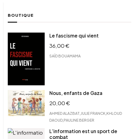
BOUTIQUE
Le fascisme qui vient
36,00
€
SAÏD BOUAMAMA
Nous, enfants de Gaza
20,00
€
,
,
AHMED ALAZBAT
JULIE FRANCK
KHLOUD
,
DAOUD
PAULINE BERGER
L’information est un sport de
combat