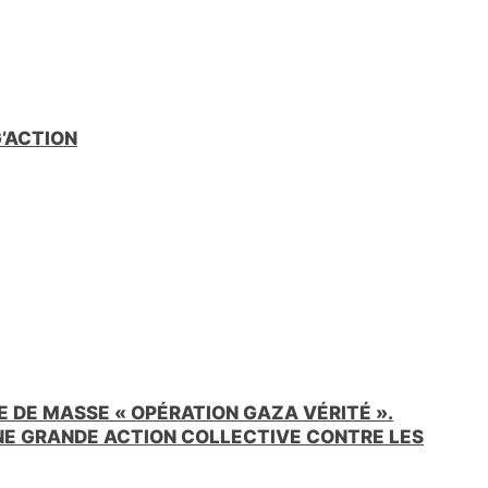
e
n
d
l
y
G’ACTION
 DE MASSE « OPÉRATION GAZA VÉRITÉ ».
UNE GRANDE ACTION COLLECTIVE CONTRE LES