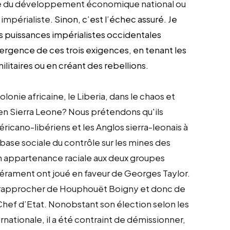
rvice du développement économique national ou
 impérialiste
. Sinon, c’est l’échec assuré. Je
les puissances impérialistes occidentales
ergence de ces trois exigences, en tenant les
itaires ou en créant des rebellions.
olonie africaine, le Liberia, dans le chaos et
 en Sierra Leone? Nous prétendons qu'ils
ricano-libériens et les Anglos sierra-leonais à
a base sociale du contrôle sur les mines des
on appartenance raciale aux deux groupes
pérament ont joué en faveur de Georges Taylor.
se rapprocher de Houphouët Boigny et donc de
s Chef d’Etat. Nonobstant son élection selon les
rnationale, il a été contraint de démissionner,