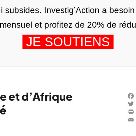
ni subsides. Investig’Action a besoin
ensuel et profitez de 20% de réduct
JE SOUTIENS
ÉDITIONS
NOUS
AGENDA
e et d’Afrique
Fac
té
Twi
Prin
Ema