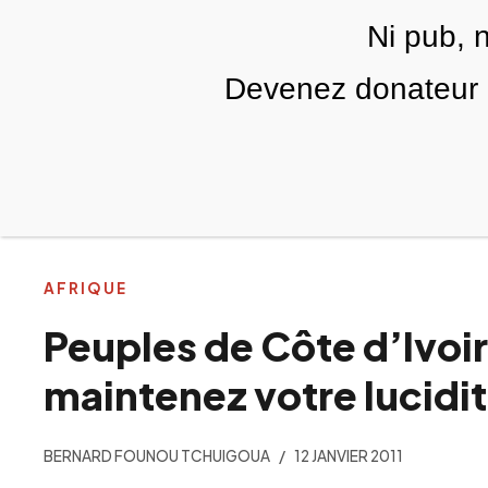
Skip to main content
Ni pub, 
FR
Devenez donateur m
RUBRIQUES
TÉLÉ PALESTINE
VIDÉOS
AFRIQUE
Peuples de Côte d’Ivoir
maintenez votre lucidi
BERNARD FOUNOU TCHUIGOUA
12 JANVIER 2011