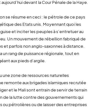
st aujourd’hui devant la Cour Pénale de la Haye.
ion se résume en ceci : le pétrole de ce pays
rgétique des Etats unis. Moyennant quoi les
 guise et inciter les peuples à s’entretuer au
ieu. Un mouvement de rébellion fabriqué de
es et parfois non anglo-saxonnes à distance.
 un rang de puissance régionale, tout en
 géant aux pieds d’argile.
nu une zone de ressources naturelles
ine remonte aux brigades islamiques recrutée
iger et le Mali sont entrain de servir de terrain
on de la lutte contre des gouvernements qui
s ou pétrolières ou de laisser des entreprises