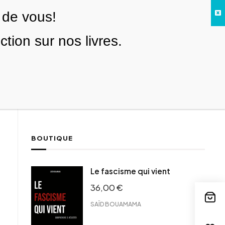
 de vous!
Facebook
Twitter
Instagram
YouTube
TikTok
Telegram
Lien
SE CONNECTER
ion sur nos livres.
Search everything...
NOUS SOUTENIR
BOUTIQUE
ebook
Le fascisme qui vient
tter
36,00
€
tFriendly
il
SAÏD BOUAMAMA