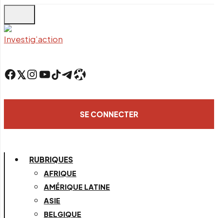
Skip
to
main
content
Facebook
Twitter
Instagram
YouTube
TikTok
Telegram
Lien
SE CONNECTER
RUBRIQUES
AFRIQUE
AMÉRIQUE LATINE
ASIE
BELGIQUE