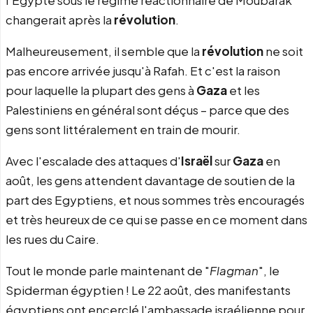
l'Egypte sous le régime réactionnaire de Moubarak
changerait après la
révolution
.
Malheureusement, il semble que la
révolution
ne soit
pas encore arrivée jusqu'à Rafah. Et c'est la raison
pour laquelle la plupart des gens à
Gaza
et les
Palestiniens en général sont déçus – parce que des
gens sont littéralement en train de mourir.
Avec l'escalade des attaques d'
Israël
sur
Gaza
en
août, les gens attendent davantage de soutien de la
part des Egyptiens, et nous sommes très encouragés
et très heureux de ce qui se passe en ce moment dans
les rues du Caire.
Tout le monde parle maintenant de "
Flagman
", le
Spiderman égyptien ! Le 22 août, des manifestants
égyptiens ont encerclé l'ambassade israélienne pour