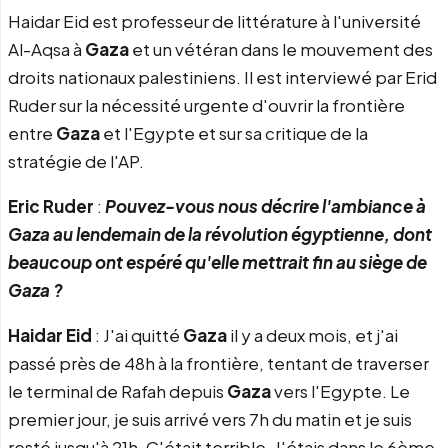
Haidar Eid est professeur de littérature à l'université
Al-Aqsa à
Gaza
et un vétéran dans le mouvement des
droits nationaux palestiniens. Il est interviewé par Erid
Ruder sur la nécessité urgente d'ouvrir la frontière
entre
Gaza
et l'Egypte et sur sa critique de la
stratégie de l'AP.
Eric Ruder
:
Pouvez-vous nous décrire l'ambiance à
Gaza
au lendemain de la
révolution
égyptienne, dont
beaucoup ont espéré qu'elle mettrait fin au siège de
Gaza
?
Haidar Eid
: J'ai quitté
Gaza
il y a deux mois, et j'ai
passé près de 48h à la frontière, tentant de traverser
le terminal de Rafah depuis
Gaza
vers l'Egypte. Le
premier jour, je suis arrivé vers 7h du matin et je suis
resté jusqu'à 21h. C'était terrible. J'étais dans le 6ème