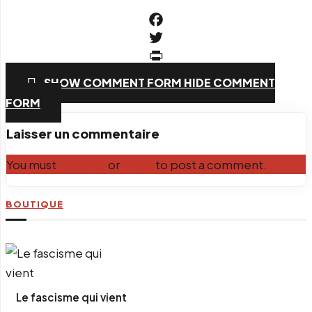
Facebook
Twitter
PrintFriendly
SHOW COMMENT FORM
HIDE COMMENT
Email
FORM
Laisser un commentaire
You must
Register
or
Login
to post a comment.
BOUTIQUE
Le fascisme qui vient